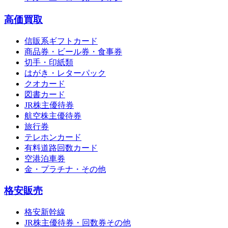
高価買取
信販系ギフトカード
商品券・ビール券・食事券
切手・印紙類
はがき・レターパック
クオカード
図書カード
JR株主優待券
航空株主優待券
旅行券
テレホンカード
有料道路回数カード
空港泊車券
金・プラチナ・その他
格安販売
格安新幹線
JR株主優待券・回数券その他