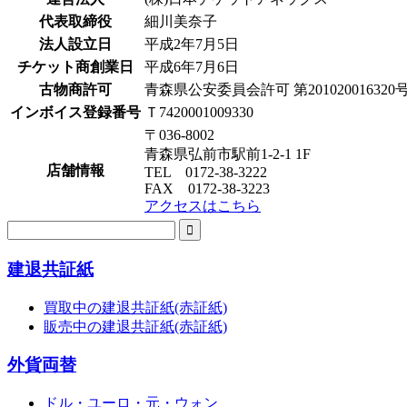
代表取締役
細川美奈子
法人設立日
平成2年7月5日
チケット商創業日
平成6年7月6日
古物商許可
青森県公安委員会許可 第201020016320
インボイス登録番号
Ｔ7420001009330
〒036-8002
青森県弘前市駅前1-2-1 1F
店舗情報
TEL 0172-38-3222
FAX 0172-38-3223
アクセスはこちら
建退共証紙
買取中の建退共証紙(赤証紙)
販売中の建退共証紙(赤証紙)
外貨両替
ドル・ユーロ・元・ウォン