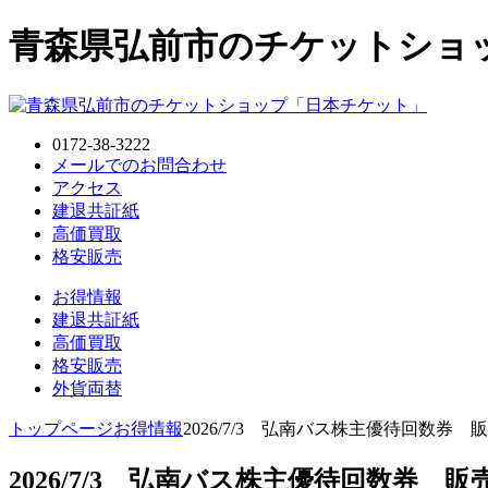
青森県弘前市のチケットショ
0172-38-3222
メールでのお問合わせ
アクセス
建退共証紙
高価買取
格安販売
お得情報
建退共証紙
高価買取
格安販売
外貨両替
トップページ
お得情報
2026/7/3 弘南バス株主優待回数券 販
2026/7/3 弘南バス株主優待回数券 販売