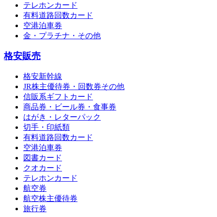
テレホンカード
有料道路回数カード
空港泊車券
金・プラチナ・その他
格安販売
格安新幹線
JR株主優待券・回数券その他
信販系ギフトカード
商品券・ビール券・食事券
はがき・レターパック
切手・印紙類
有料道路回数カード
空港泊車券
図書カード
クオカード
テレホンカード
航空券
航空株主優待券
旅行券