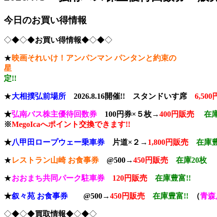
今日のお買い得情報
◇◆◇◆
お買い得情報
◆◇◆◇
★
映画それいけ！アンパンマン パンタンと約束の
定!!
★
大相撲弘前場所
2026.8.16開催!!
スタンドいす席
6,50
★
弘南バス株主優待回数券
100円券×５枚→
400円販売
在庫
※
MegoIcaへポイント交換できます!!
★
八甲田ロープウェー乗車券
片道×２→
1,800円販売
在庫豊
★
レストラン山崎 お食事券
@500→
450円販売
在庫20枚
★
おおまち共同パーク駐車券
120円販売
在庫豊富!!
★
叙々苑 お食事券
@500→
450円販売
在庫豊富!!
（
青森
◇◆◇◆
買取情報
◆◇◆◇