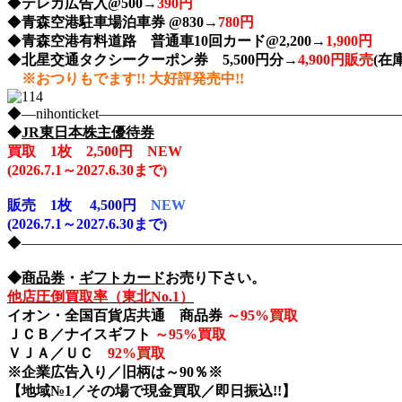
◆
テレカ広告入@500→
390円
◆
青森空港駐車場泊車券 @830→
780円
◆
青森空港有料道路 普通車10回カード@2,200→
1,900円
◆
北星交通タクシークーポン券 5,500円分→
4,900円販売
(在庫
※おつりもでます!! 大好評発売中!!
◆―nihonticket―――――――――――――――――――
◆
JR東日本株主優待券
買取 1枚 2,500円 NEW
(2026
.7.1～2027.6.30まで)
販売
1枚 4,500円
NEW
(2026.7.1～2027.6.30まで)
◆――――――――――――――――――――――――――――nih
◆
商品券
・
ギフトカード
お売り下さい。
他店圧倒買取率（東北No.1）
イオン・全国百貨店共通 商品券
～
95%買取
ＪＣＢ／ナイスギフト
～
95%買取
ＶＪＡ／ＵＣ
92%買取
※企業広告入り／旧柄は～90％※
【地域№1／その場で現金買取／即日振込!!】