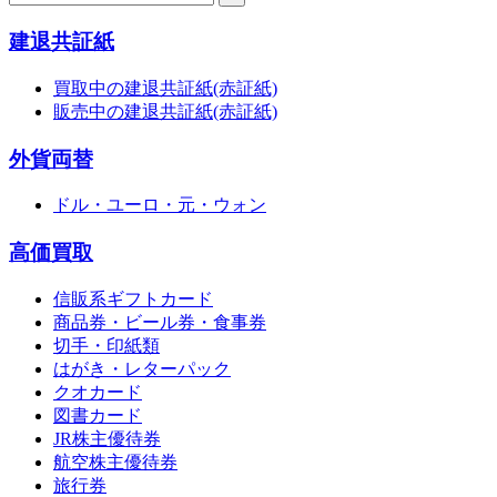
建退共証紙
買取中の建退共証紙(赤証紙)
販売中の建退共証紙(赤証紙)
外貨両替
ドル・ユーロ・元・ウォン
高価買取
信販系ギフトカード
商品券・ビール券・食事券
切手・印紙類
はがき・レターパック
クオカード
図書カード
JR株主優待券
航空株主優待券
旅行券