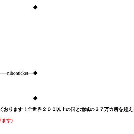
―――――――――◆
onticket―◆
―――――――――◆
ております！全世界２００以上の国と地域の３７万カ所を超え
ります)