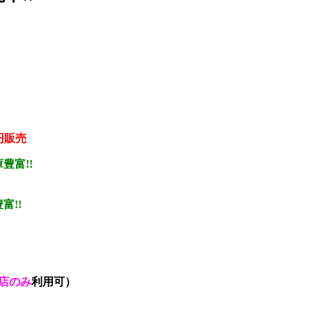
0円販売
豊富!!
富!!
店のみ
利用可）