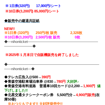
※
1日券(320円) 17,000円/シート
※10
日券(3,200円) 85,000円/シート
◆
販売中の建退共証紙
NEW!!
※1日券 (320円) 250円/枚 販売 2,328
枚
※10日券(3,200円) 2,500円/枚 販売 0
枚
◆―nihonticket――――――――――――――――――――
――――――――◆
※2025年１月末日で自販機販売を終了しました
◆――――――――――――――――――――――――――
――nihonticket―◆
◆
テレカ広告入@500→
390円
◆
青森空港駐車場泊車券 @830→
780円
大好評♪
◆
青森空港有料道路 普通車10回カード@2,200→
1,900円
値
下げしました!!
◆
北星交通タクシークーポン券 5,500円分→
4,900円販売
(在
庫50冊)
※おつりもでます!! 大好評発売中!!