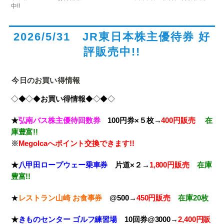
中!!
2026/5/31 JR東日本株主優待券 好
評販売中!!
今日のお買い得情報
◇◆◇◆
お買い得情報
◆◇◆◇
★
弘南バス株主優待回数券
100円券×５枚→
400円販売
在
庫豊富!!
※
MegoIcaへポイント交換できます!!
★
八甲田ロープウェー乗車券
片道×２→
1,800円販売
在庫
豊富!!
★
レストラン山崎 お食事券
@500→
450円販売
在庫20枚
★
きもの
センター ゴルフ練習場
10回券@3000→
2,400円販