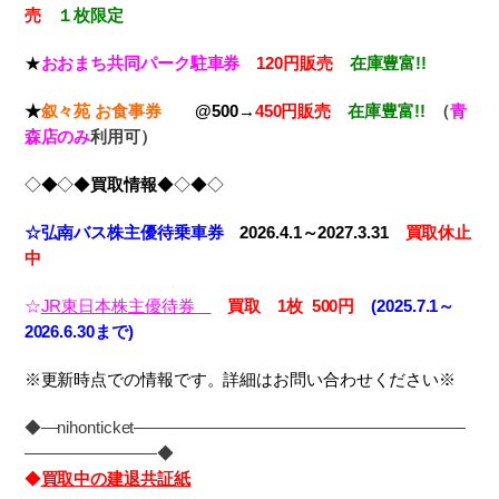
売
１枚限定
★
おおまち共同パーク駐車券
120円販売
在庫豊富!!
★
叙々苑
お食事券
@500→
450円販売
在庫豊富!!
（
青
森店のみ
利用可）
◇◆◇◆
買取情報
◆◇◆◇
☆弘南バス株主優待乗車券
2026.4.1～2027.3.31
買取休止
中
☆
JR東日本株主優待券
買取 1枚 5
00円
(2025.7.1～
2026.6.30まで)
※更新時点での情報です。詳細はお問い合わせください※
◆―nihonticket――――――――――――――――――――
――――――――◆
◆
買取中の建退共証紙