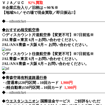
ＶＪＡ／ＵＣ
92%買取
※企業広告入り／旧柄は～90％※
【地域№1／その場で現金買取／即日振込!!】
◆―nihonticket―――――――――――――――――――
◆おすすめ格安航空券
◇ディスカウント片道航空券【変更不可】※7日前迄※
JAL青森＝東京 6
月～お問い合わせください。
JAL/ANA青森＝大阪 6
月～ お問い合わせください。
◇ディスカウント往復航空券【変更不可】※7日前迄※
JAL青森＝東京 6月～お問い合わせください。
JAL/ANA青森＝大阪 6月～お問い合わせください。
◆――――――――――――――――――――――――――――nih
◆
青森空港
有料道路通行券
・(普通車)220
円区間→10回カード
1,900円
・(軽自動車)150
円区間→10回カード
1,300円
◆―nihonticket―――――――――――――――――――
◆
ウエスタンユニオン
国際送金サービス ご好評をいただ