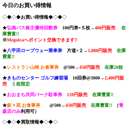
今日のお買い得情報
◇◆◇◆
お買い得情報
◆◇◆◇
★
弘南バス株主優待回数券
100円券×５枚→
400円販売
在
庫豊富!!
※
MegoIcaへポイント交換できます!!
★
八甲田ロープウェー乗車券
片道×２→
1,800円販売
在庫
豊富!!
★
レストラン山崎 お食事券
@500→
450円販売
在庫20枚
★
きもの
センター ゴルフ練習場
10回券@3000→
2,400円販
売
１枚限定
★
おおまち共同パーク駐車券
120円販売
在庫豊富!!
★
叙々苑
お食事券
@500→
450円販売
在庫豊富!!
（
青
森店のみ
利用可）
◇◆◇◆
買取情報
◆◇◆◇