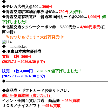
◆――――――――――――――――――――――――――――nih
◆
テレカ広告入@500→
390円
◆
青森空港駐車場泊車券 @830→
780円
大好評♪
◆
青森空港有料道路 普通車10回カード@2,200→
1,900円
値
下げしました!!
◆
北星交通タクシークーポン券 5,500円分→
4,900円販売
(在
庫50冊)
※おつりもでます!! 大好評発売中!!
◆―nihonticket―――――――――――――――――――
◆
JR東日本株主優待券
買取 1枚 500円
(2025
.7.1～2026.6.30まで)
販売
1枚 4,000円
2026.5.9 値下げしました！
(2025.7.1～2026.6.30まで)
◆――――――――――――――――――――――――――――nih
◆
商品券
・
ギフトカード
お売り下さい。
他店圧倒買取率（東北No.1）
イオン・全国百貨店共通 商品券
～
95%買取
ＪＣＢ／ナイスギフト
～
95%買取