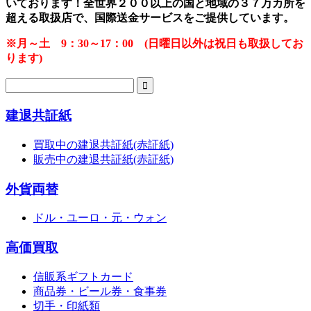
いております！全世界２００以上の国と地域の３７万カ所を
超える取扱店で、国際送金サービスをご提供しています。
※月～土 9：30～17：00 (日曜日以外は祝日も取扱してお
ります)
建退共証紙
買取中の建退共証紙(赤証紙)
販売中の建退共証紙(赤証紙)
外貨両替
ドル・ユーロ・元・ウォン
高価買取
信販系ギフトカード
商品券・ビール券・食事券
切手・印紙類