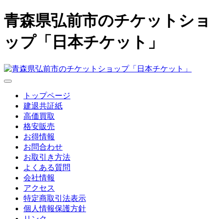
青森県弘前市のチケットショ
ップ「日本チケット」
トップページ
建退共証紙
高価買取
格安販売
お得情報
お問合わせ
お取引き方法
よくある質問
会社情報
アクセス
特定商取引法表示
個人情報保護方針
リンク