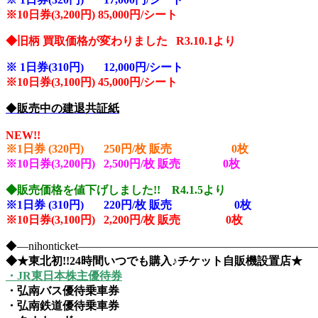
※10
日券(3,200円) 85,000円/シート
◆旧柄 買取価格が変わりました R3.10.1より
※
1日券(310円) 12,000円/シート
※10
日券(3,100円) 45,000円/シート
◆
販売中の建退共証紙
NEW!!
※1日券 (320円) 250円/枚 販売 0
枚
※10日券(3,200円) 2,500円/枚 販売 0
枚
◆販売価格を値下げしました!! R4.1.5より
※1日券 (310円) 220円/枚 販売 0
枚
※10日券(3,100円) 2,200円/枚 販売 0枚
◆―nihonticket―――――――――――――――――――
◆★東北初!!24時間いつでも購入♪チケット自販機設置店★
・JR東日本株主優待券
・弘南バス優待乗車券
・弘南鉄道優待乗車券