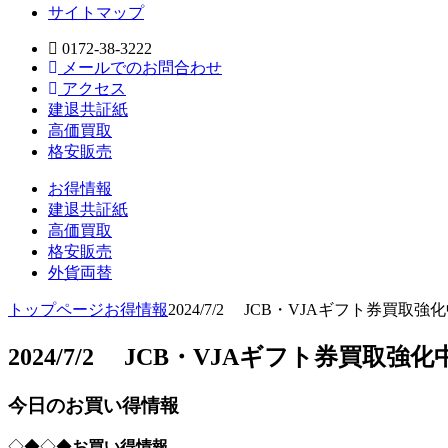
サイトマップ
0172-38-3222
メールでのお問合わせ
アクセス
建退共証紙
高価買取
格安販売
お得情報
建退共証紙
高価買取
格安販売
外貨両替
トップページ
お得情報
2024/7/2 JCB・VJAギフト券買取強化
2024/7/2 JCB・VJAギフト券買取強化中
今日のお買い得情報
◇◆◇◆
お買い得情報