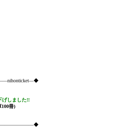
onticket―◆
下げしました!!
100冊)
―――――――――◆