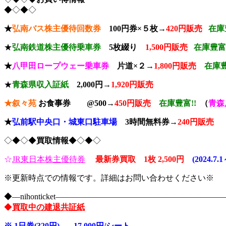
◆◇◆◇
★
弘南バス株主優待回数券
100円券×５枚→
420円販売
在庫
★
弘南鉄道株主優待乗車券
5枚綴り
1,500円販売
在庫豊富!
★
八甲田ロープウェー乗車券
片道×２→
1,800円販売
在庫豊
★
青森県収入証紙
2,000円→
1,920円販売
★叙々苑
お食事券 @500→
450円販売
在庫豊富!!
（
青森
★
弘前駅中央口
・城東口駐車場
3時間無料券→
240円販売
◇◆◇◆
買取情報
◆◇◆◇
☆
JR東日本株主優待券
最新券
買取 1枚 2,500円
(2024.7.
※更新時点での情報です。詳細はお問い合わせください※
◆―nihonticket―――――――――――――――――――
◆
買取中の建退共証紙
※
1日券(320円) 17,000円/シート