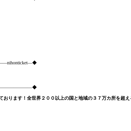
onticket―◆
―――――――――◆
ております！全世界２００以上の国と地域の３７万カ所を超え