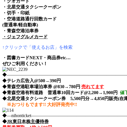
・クオカード
・北星交通タクシークーポン
・切手・印紙
・空港道路通行回数カード
(普通車/軽自動車)
・青森空港泊車券
・ジェフグルメカード
↑クリックで「使えるお店」を検索
・図書カードNEXT・商品券etc…
ぜひご利用ください！
◆――――――――――――――――――――――――――――nih
◆
テレカ広告入@500→390円
◆
青森空港駐車場泊車券 @830→780円
売れてます
◆
青森空港有料道路 普通車10回カード@2,200→1,900円
値
◆
北星交通タクシークーポン券 5,500円分→4,850円販売(在庫
※おつりもでます!! 大好評発売中!!
◆―nihonticket―――――――――――――――――――
◆
JR東日本株主優待券