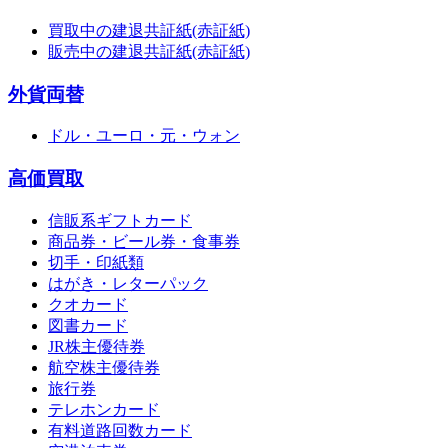
買取中の建退共証紙(赤証紙)
販売中の建退共証紙(赤証紙)
外貨両替
ドル・ユーロ・元・ウォン
高価買取
信販系ギフトカード
商品券・ビール券・食事券
切手・印紙類
はがき・レターパック
クオカード
図書カード
JR株主優待券
航空株主優待券
旅行券
テレホンカード
有料道路回数カード