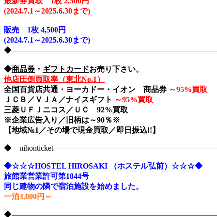
最新券買取 1枚 2,500円
(2024
.7.1～2025.6.30まで)
販売
1枚 4,500円
(2024.7.1～2025.6.30まで)
◆――――――――――――――――――――――――――――nih
◆
商品券
・
ギフトカード
お売り下さい。
他店圧倒買取率（東北No.1）
全国百貨店共通・ヨーカドー・イオン 商品券
～
95%買取
ＪＣＢ／ＶＪＡ／ナイスギフト
～
95%買取
三菱ＵＦＪニコス／ＵＣ 92%買取
※企業広告入り／旧柄は～90％※
【地域№1／その場で現金買取／即日振込!!】
◆―nihonticket―――――――――――――――――――
◆☆☆☆HOSTEL HIROSAKI （ホステル弘前）☆☆☆◆
旅館業営業許可第1844号
同じ建物の隣で宿泊施設を始めました。
一泊3,000円～
◆――――――――――――――――――――――――――――nih