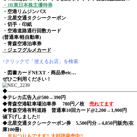
・JR東日本株主優待券
・空港リムジンバス
・北星交通タクシークーポン
・切手・印紙
・空港道路通行回数カード
(普通車/軽自動車)
・青森空港泊車券
・ジェフグルメカード
↑クリックで「使えるお店」を検索
・図書カードNEXT・商品券etc…
ぜひご利用ください！
◆――――――――――――――――――――――――――――nih
◆
テレカ広告入@500→390円
◆
青森空港駐車場泊車券 780円／枚
売れてます
◆
青森空港有料道路 普通車10回カード@2,200→1,900円
値下げしました!!
◆
北星交通タクシークーポン券 5,500円分→4,850円販売(在
庫100冊)
※おつりもでます!! 大好評発売中!!