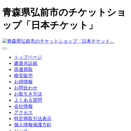
青森県弘前市のチケットショ
ップ「日本チケット」
トップページ
建退共証紙
高価買取
格安販売
お得情報
お問合わせ
お取引き方法
よくある質問
会社情報
アクセス
特定商取引法表示
個人情報保護方針
リンク