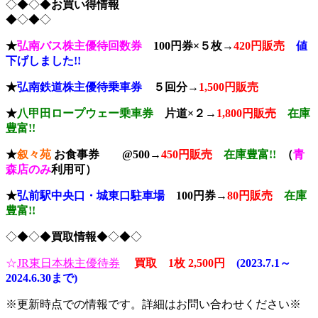
◇◆◇◆
お買い得情報
◆◇◆◇
★
弘南バス株主優待回数券
100円券×５枚→
420円販売
値
下げしました!!
★
弘南鉄道株主優待乗車券
５回分→
1,500円販売
★
八甲田ロープウェー乗車券
片道×２→
1,800円販売
在庫
豊富!!
★
叙々苑
お食事券 @500→
450円販売
在庫豊富!!
（
青
森店のみ
利用可）
★
弘前駅中央口
・城東口駐車場
100円券→
80円販売
在庫
豊富!!
◇◆◇◆
買取情報
◆◇◆◇
☆
JR東日本株主優待券
買取 1枚 2,500円
(2023.7.1～
2024.6.30まで)
※更新時点での情報です。詳細はお問い合わせください※