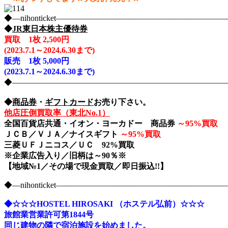
◆―nihonticket―――――――――――――――――――
◆
JR東日本株主優待券
買取 1枚 2,500円
(2023.7.1～2024.6.30まで)
販売
1枚 5,000円
(2023.7.1～2024.6.30まで)
◆――――――――――――――――――――――――――――nih
◆
商品券
・
ギフトカード
お売り下さい。
他店圧倒買取率（東北No.1）
全国百貨店共通・イオン・ヨーカドー 商品券
～
95%買取
ＪＣＢ／ＶＪＡ／ナイスギフト
～
95%買取
三菱ＵＦＪニコス／ＵＣ 92%買取
※企業広告入り／旧柄は～90％※
【地域№1／その場で現金買取／即日振込!!】
◆―nihonticket―――――――――――――――――――
◆☆☆☆HOSTEL HIROSAKI （ホステル弘前）☆☆☆
旅館業営業許可第1844号
同じ建物の隣で宿泊施設を始めました。