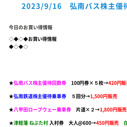
2023/9/16 弘南バス株主
今日のお買い得情報
◇◆◇◆
お買い得情報
◆◇◆◇
★
弘南バス株主優待回数券
100円券×５枚→
420円
★
弘南鉄道株主優待乗車券
５回分→
1,500円販売
★
八甲田ロープウェー乗車券
片道×２→
1,800円
★
津軽藩 ねぷた村
入村券
大人@600→
4
50円販売