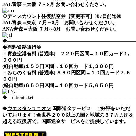
JAL青森＝大阪 ７～8月 お問い合わせください。
◇ディスカウント往復航空券【変更不可】※7日前迄※
JAL青森＝東京 ７月～8月 お問い合わせください。
ANA青森＝大阪 ７月～8月 お問い合わせください。
◆――――――――――――――――――――――――――――nih
◆
有料道路通行券
・青森空港有料 (普通車) ２２０円区間→１０回カード１,
９００円
(軽自動車)１５０円区間→１０回カード１,３００円
・みちのく有料 (普通車) ８６０円区間→１０回カード７,５
００円
(軽自動車)６５０円区間→１０回カード５,６５０円
◆―nihonticket―――――――――――――――――――
◆
ウエスタンユニオン
国際送金サービス ご好評をいただ
いております！全世界２００以上の国と地域の３７万カ所を
超える取扱店で、国際送金サービスをご提供しています。