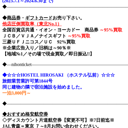
(2023.7.1～2024.6.30まで)
◆――――――――――――――――――――――――――――nih
◆
商品券
・
ギフトカード
お売り下さい。
他店圧倒買取率（東北No.1）
全国百貨店共通・イオン・ヨーカドー 商品券
～
95%買取
ＪＣＢ／ＶＪＡ／ナイスギフト
～
95%買取
三菱ＵＦＪニコス／ＵＣ 92%買取
※企業広告入り／旧柄は～90％※
【地域№1／その場で現金買取／即日振込!!】
◆―nihonticket―――――――――――――――――――
◆☆☆☆HOSTEL HIROSAKI （ホステル弘前）☆☆☆
旅館業営業許可第1844号
同じ建物の隣で宿泊施設を始めました。
一泊3,000円～
◆――――――――――――――――――――――――――――nih
◆おすすめ格安航空券
◇ディスカウント片道航空券【変更不可】※7日前迄※
JAL青森＝東京 ７～8月お問い合わせください。