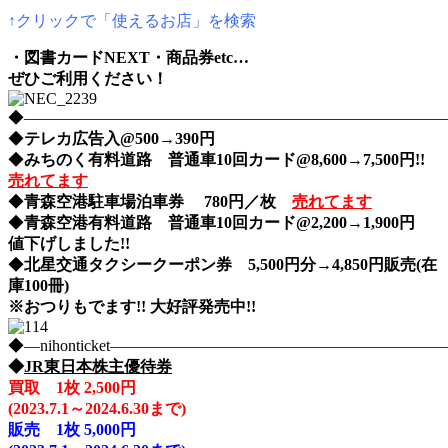
↑クリックで「使えるお店」を検索
・図書カードNEXT・商品券etc…
ぜひご利用ください！
◆――――――――――――――――――――――――――――nih
◆
テレカ広告入@500→390円
◆
みちのく有料道路 普通車10回カード@8,600→7,500円!!
売れてます
◆
青森空港駐車場泊車券 780円／枚
売れてます
◆
青森空港有料道路 普通車10回カード@2,200→1,900円
値下げしました!!
◆
北星交通タクシークーポン券 5,500円分→4,850円販売(在
庫100冊)
※おつりもでます!! 大好評発売中!!
◆―nihonticket―――――――――――――――――――
◆
JR東日本株主優待券
買取 1枚 2,500円
(2023.7.1～2024.6.30まで)
販売
1枚 5,000円