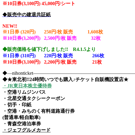
※10
日券(3,100円) 45,000円/シート
◆
販売中の建退共証紙
NEW!!
※1日券 (320円) 250円/枚 販売 1,608
枚
※10日券(3,200円) 2,500円/枚 販売 32
枚
◆販売価格を値下げしました!! R4.1.5より
※1日券 (310円) 220円/枚 販売 266
枚
※10日券(3,100円) 2,200円/枚 販売 21枚
◆―nihonticket―――――――――――――――――――
◆★東北初!!24時間いつでも購入♪チケット自販機設置店★
・JR東日本株主優待券
・空港リムジンバス
・北星交通タクシークーポン
・切手・印紙
・空港・みちのく有料道路通行券
(普通車/軽自動車)
・青森空港泊車券
・ジェフグルメカード