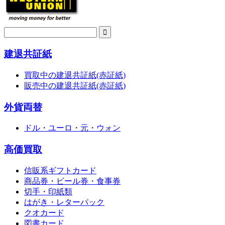
建退共証紙
買取中の建退共証紙(赤証紙)
販売中の建退共証紙(赤証紙)
外貨両替
ドル・ユーロ・元・ウォン
高価買取
信販系ギフトカード
商品券・ビール券・食事券
切手・印紙類
はがき・レターパック
クオカード
図書カード