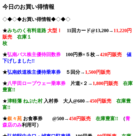
今日のお買い得情報
◇◆◇◆
お買い得情報
◆◇◆◇
★
みちのく有料道路
大型Ⅰ
11回カード@13,200→
11,220円
販売
在庫１
枚
★
弘南バス株主優待回数券
100円券×５枚→
420円販売
値
下げしました!!
★
弘南鉄道株主優待乗車券
５回分→
1,500円販売
★
八甲田ロープウェー乗車券
片道×２→
1,800円販売
在庫
豊富!!
★
津軽藩 ねぷた村
入村券
大人@600→
4
50円販売
在庫豊
富!!
★
叙々苑
お食事券 @500→
450円販売
在庫豊富!!
（
青
森店のみ
利用可）