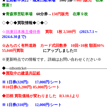
★
弘前駅中央口
・城東口駐車場
100円券→
80円販売
在庫
豊富!!
★
青森県
営駐車場
60分券→
150
円販売
在庫９枚
◇◆◇◆
買取情報
◆◇◆◇
☆
JR東日本株主優待券
買取 1枚 2,500円
(2023.7.1～
2024.6.30まで)
☆みちのく有料道路 カード式回数券 10回×10枚
額面80%
55,040円買取
に
アップしました!!!
※更新時点での情報です。詳細はお問い合わせください※
◆―nihonticket―――――――――――――――――――
◆
買取中の建退共証紙
※
1日券(320円) 17,000円/シート
※10
日券(3,200円) 85,000円/シート
◆旧柄 買取価格が変わりました R3.10.1より
※
1日券(310円) 12,000円/シート