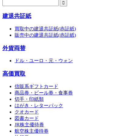
建退共証紙
買取中の建退共証紙(赤証紙)
販売中の建退共証紙(赤証紙)
外貨両替
ドル・ユーロ・元・ウォン
高価買取
信販系ギフトカード
商品券・ビール券・食事券
切手・印紙類
はがき・レターパック
クオカード
図書カード
JR株主優待券
航空株主優待券