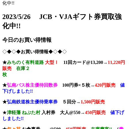
化中!!
2023/5/26 JCB・VJAギフト券買取強
化中!!
今日のお買い得情報
◇◆◇◆
お買い得情報
◆◇◆◇
★
みちのく有料道路
大型Ⅰ
11回カード@13,200→
11,220円
販売
在庫２
枚
★
弘南バス株主優待回数券
100円券×５枚→
420円販売
値
下げしました!!
★
弘南鉄道株主優待乗車券
５回分→
1,500円販売
★
津軽藩 ねぷた村
入村券
大人@550→
4
50円販売
値下げ
しました!!