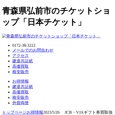
青森県弘前市のチケットショ
ップ「日本チケット」
0172-38-3222
メールでのお問合わせ
アクセス
建退共証紙
高価買取
格安販売
お得情報
建退共証紙
高価買取
格安販売
外貨両替
トップページ
お得情報
2023/5/26 JCB・VJAギフト券買取強