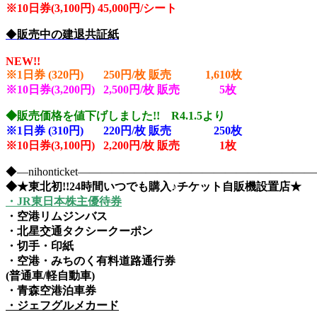
※10
日券(3,100円) 45,000円/シート
◆
販売中の建退共証紙
NEW!!
※1日券 (320円) 250円/枚 販売 1,610
枚
※10日券(3,200円) 2,500円/枚 販売 5
枚
◆販売価格を値下げしました!! R4.1.5より
※1日券 (310円) 220円/枚 販売 250
枚
※10日券(3,100円) 2,200円/枚 販売 1枚
◆―nihonticket―――――――――――――――――――
◆★東北初!!24時間いつでも購入♪チケット自販機設置店★
・JR東日本株主優待券
・空港リムジンバス
・北星交通タクシークーポン
・切手・印紙
・空港・みちのく有料道路通行券
(普通車/軽自動車)
・青森空港泊車券
・ジェフグルメカード