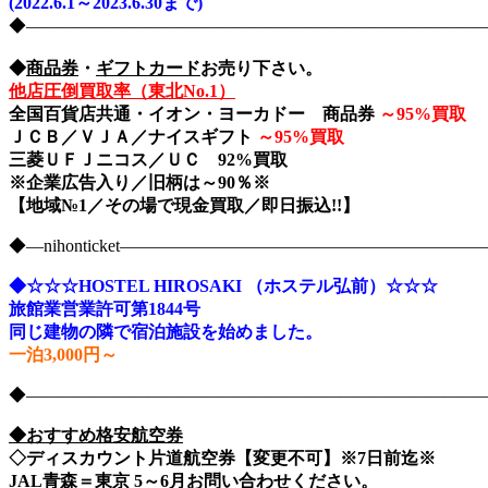
(2022.6.1～2023.6.30まで)
◆――――――――――――――――――――――――――――nih
◆
商品券
・
ギフトカード
お売り下さい。
他店圧倒買取率（東北No.1）
全国百貨店共通・イオン・ヨーカドー 商品券
～
95%買取
ＪＣＢ／ＶＪＡ／ナイスギフト
～
95%買取
三菱ＵＦＪニコス／ＵＣ 92%買取
※企業広告入り／旧柄は～90％※
【地域№1／その場で現金買取／即日振込!!】
◆―nihonticket―――――――――――――――――――
◆☆☆☆HOSTEL HIROSAKI （ホステル弘前）☆☆☆
旅館業営業許可第1844号
同じ建物の隣で宿泊施設を始めました。
一泊3,000円～
◆――――――――――――――――――――――――――――nih
◆おすすめ格安航空券
◇ディスカウント片道航空券【変更不可】※7日前迄※
JAL青森＝東京 5～6月お問い合わせください。