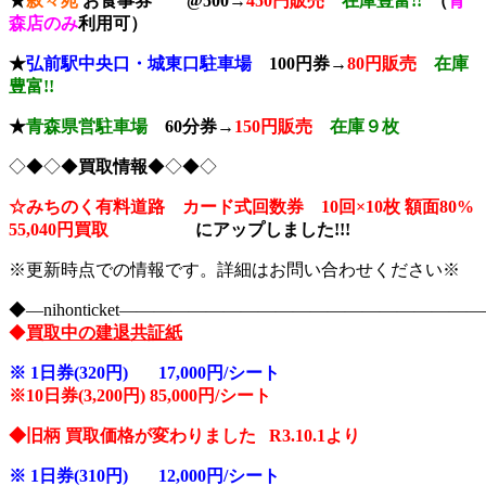
★
叙々苑
お食事券 @500→
450円販売
在庫豊富!!
（
青
森店のみ
利用可）
★
弘前駅中央口
・城東口駐車場
100円券→
80円販売
在庫
豊富!!
★
青森県
営駐車場
60分券→
150
円販売
在庫９枚
◇◆◇◆
買取情報
◆◇◆◇
☆みちのく有料道路 カード式回数券 10回×10枚
額面80%
55,040円買取
に
アップしました!!!
※更新時点での情報です。詳細はお問い合わせください※
◆―nihonticket―――――――――――――――――――
◆
買取中の建退共証紙
※
1日券(320円) 17,000円/シート
※10
日券(3,200円) 85,000円/シート
◆旧柄 買取価格が変わりました R3.10.1より
※
1日券(310円) 12,000円/シート