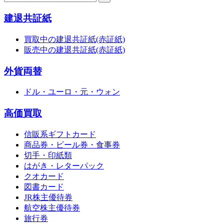
建退共証紙
買取中の建退共証紙(赤証紙)
販売中の建退共証紙(赤証紙)
外貨両替
ドル・ユーロ・元・ウォン
高価買取
信販系ギフトカード
商品券・ビール券・食事券
切手・印紙類
はがき・レターパック
クオカード
図書カード
JR株主優待券
航空株主優待券
旅行券