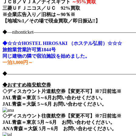
ＪＣＢ／ＶＪＡ／ナイスギフト
～
95%買取
三菱ＵＦＪニコス／ＵＣ 92%買取
※企業広告入り／旧柄は～90％※
【地域№1／その場で現金買取／即日振込!!】
◆―nihonticket―――――――――――――――――――
◆☆☆☆HOSTEL HIROSAKI （ホステル弘前）☆☆☆
旅館業営業許可第1844号
同じ建物の隣で宿泊施設を始めました。
一泊3,000円～
◆――――――――――――――――――――――――――――nih
◆おすすめ格安航空券
◇ディスカウント片道航空券【変更不可】※7日前迄※
JAL青森＝東京 5～6月お問い合わせください。
JAL青森＝大阪 5～6月 お問い合わせください。
◇ディスカウント往復航空券【変更不可】※7日前迄※
JAL青森＝東京 5月～6月 お問い合わせください。
ANA青森＝大阪 5月～6月 お問い合わせください。