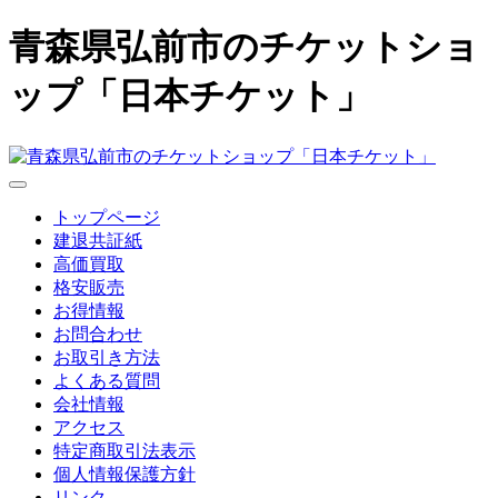
青森県弘前市のチケットショ
ップ「日本チケット」
トップページ
建退共証紙
高価買取
格安販売
お得情報
お問合わせ
お取引き方法
よくある質問
会社情報
アクセス
特定商取引法表示
個人情報保護方針
リンク