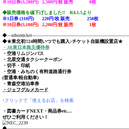
※10日券(3,200円) 2,500円/枚 販売 0
枚
◆販売価格を値下げしました!! R4.1.5より
※1日券 (310円) 220円/枚 販売 250
枚
※10日券(3,100円) 2,200円/枚 販売 1枚
◆―nihonticket―――――――――――――――――――
◆★東北初!!24時間いつでも購入♪チケット自販機設置店★
・JR東日本株主優待券
・空港リムジンバス
・北星交通タクシークーポン
・切手・印紙
・空港・みちのく有料道路通行券
(普通車/軽自動車)
・青森空港泊車券
・ジェフグルメカード
↑クリックで「使えるお店」を検索
・図書カードNEXT・商品券etc…
ぜひご利用ください！
◆――――――――――――――――――――――――――――nih