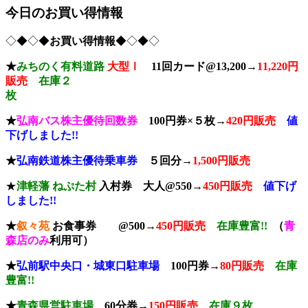
今日のお買い得情報
◇◆◇◆
お買い得情報
◆◇◆◇
★
みちのく有料道路
大型Ⅰ
11回カード@13,200→
11,220円
販売
在庫２
枚
★
弘南バス株主優待回数券
100円券×５枚→
420円販売
値
下げしました!!
★
弘南鉄道株主優待乗車券
５回分→
1,500円販売
★
津軽藩 ねぷた村
入村券
大人@550→
4
50円販売
値下げ
しました!!
★
叙々苑
お食事券 @500→
450円販売
在庫豊富!!
（
青
森店のみ
利用可）
★
弘前駅中央口
・城東口駐車場
100円券→
80円販売
在庫
豊富!!
★
青森県
営駐車場
60分券→
150
円販売
在庫９枚