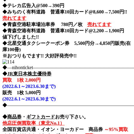
◆
テレカ広告入@500→390円
◆
みちのく有料道路 普通車10回カード@8,600→7,500円!!
売れてます
◆
青森空港駐車場泊車券 780円／枚
売れてます
◆
青森空港有料道路 普通車10回カード@2,200→1,900円
値下げしました!!
◆
北星交通タクシークーポン券 5,500円分→4,850円販売(在
庫100冊)
※おつりもでます!! 大好評発売中!!
◆―nihonticket―――――――――――――――――――
◆
JR東日本株主優待券
買取 1枚 2,000円
(2022.6.1～2023.6.30まで)
販売 1枚 5,000円
(2022.6.1～2023.6.30まで)
◆――――――――――――――――――――――――――――nih
◆
商品券
・
ギフトカード
お売り下さい。
他店圧倒買取率（東北No.1）
全国百貨店共通・イオン・ヨーカドー 商品券
～
95%買取