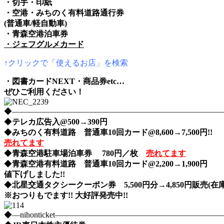
・切手・印紙
・空港・みちのく有料道路通行券
(普通車/軽自動車)
・青森空港泊車券
・ジェフグルメカード
↑クリックで「使えるお店」を検索
・図書カードNEXT・商品券etc…
ぜひご利用ください！
◆――――――――――――――――――――――――――――nih
◆
テレカ広告入@500→390円
◆
みちのく有料道路 普通車10回カード@8,600→7,500円!!
売れてます
◆
青森空港駐車場泊車券 780円／枚
売れてます
◆
青森空港有料道路 普通車10回カード@2,200→1,900円
値下げしました!!
◆
北星交通タクシークーポン券 5,500円分→4,850円販売(在庫
※おつりもでます!! 大好評発売中!!
◆―nihonticket―――――――――――――――――――