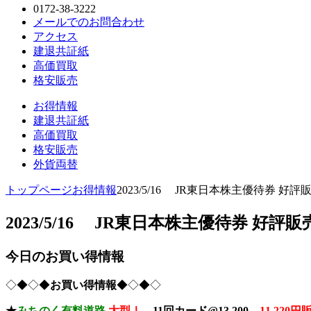
0172-38-3222
メールでのお問合わせ
アクセス
建退共証紙
高価買取
格安販売
お得情報
建退共証紙
高価買取
格安販売
外貨両替
トップページ
お得情報
2023/5/16 JR東日本株主優待券 好評販
2023/5/16 JR東日本株主優待券 好評販売
今日のお買い得情報
◇◆◇◆
お買い得情報
◆◇◆◇
★
みちのく有料道路
大型Ⅰ
11回カード@13,200→
11,220円