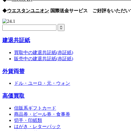
◆
ウエスタンユニオン
国際送金サービス ご好評をいただい
建退共証紙
買取中の建退共証紙(赤証紙)
販売中の建退共証紙(赤証紙)
外貨両替
ドル・ユーロ・元・ウォン
高価買取
信販系ギフトカード
商品券・ビール券・食事券
切手・印紙類
はがき・レターパック