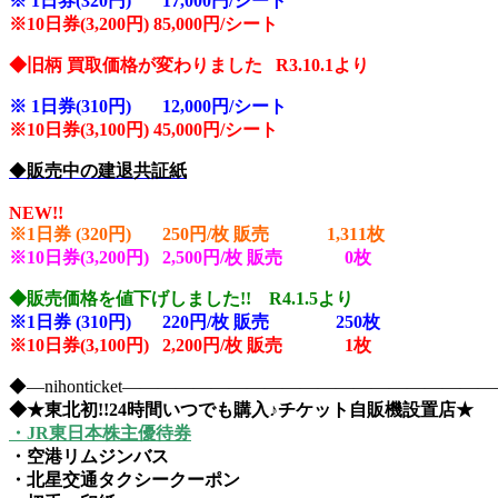
※
1日券(320円) 17,000円/シート
※10
日券(3,200円) 85,000円/シート
◆旧柄 買取価格が変わりました R3.10.1より
※
1日券(310円) 12,000円/シート
※10
日券(3,100円) 45,000円/シート
◆
販売中の建退共証紙
NEW!!
※1日券 (320円) 250円/枚 販売 1,311
枚
※10日券(3,200円) 2,500円/枚 販売 0
枚
◆販売価格を値下げしました!! R4.1.5より
※1日券 (310円) 220円/枚 販売 250
枚
※10日券(3,100円) 2,200円/枚 販売 1枚
◆―nihonticket―――――――――――――――――――
◆★東北初!!24時間いつでも購入♪チケット自販機設置店★
・JR東日本株主優待券
・空港リムジンバス
・北星交通タクシークーポン