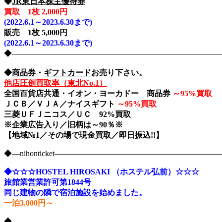
◆
JR東日本株主優待券
買取 1枚 2,000円
(2022.6.1～2023.6.30まで)
販売 1枚 5,000円
(2022.6.1～2023.6.30まで)
◆――――――――――――――――――――――――――――nih
◆
商品券
・
ギフトカード
お売り下さい。
他店圧倒買取率（東北No.1）
全国百貨店共通・イオン・ヨーカドー 商品券
～
95%買取
ＪＣＢ／ＶＪＡ／ナイスギフト
～
95%買取
三菱ＵＦＪニコス／ＵＣ 92%買取
※企業広告入り／旧柄は～90％※
【地域№1／その場で現金買取／即日振込!!】
◆―nihonticket―――――――――――――――――――
◆☆☆☆HOSTEL HIROSAKI （ホステル弘前）☆☆☆
旅館業営業許可第1844号
同じ建物の隣で宿泊施設を始めました。
一泊3,000円～
◆――――――――――――――――――――――――――――nih