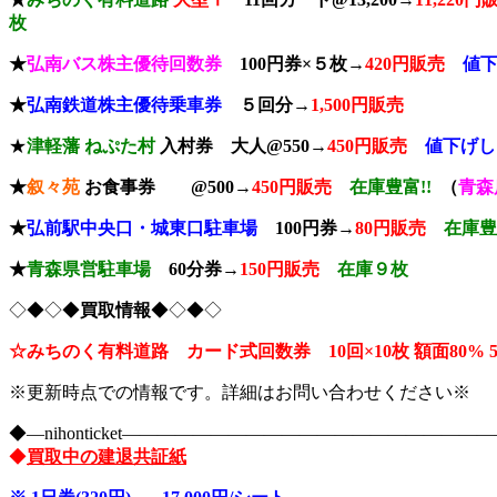
枚
★
弘南バス株主優待回数券
100円券×５枚→
420円販売
値下
★
弘南鉄道株主優待乗車券
５回分→
1,500円販売
★
津軽藩 ねぷた村
入村券
大人@550→
4
50円販売
値下げし
★
叙々苑
お食事券 @500→
450円販売
在庫豊富!!
（
青森
★
弘前駅中央口
・城東口駐車場
100円券→
80円販売
在庫豊
★
青森県
営駐車場
60分券→
150
円販売
在庫９枚
◇◆◇◆
買取情報
◆◇◆◇
☆みちのく有料道路 カード式回数券 10回×10枚
額面80
※更新時点での情報です。詳細はお問い合わせください※
◆―nihonticket―――――――――――――――――――
◆
買取中の建退共証紙