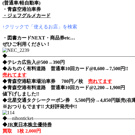
(普通車/軽自動車)
・青森空港泊車券
・ジェフグルメカード
↑クリックで「使えるお店」を検索
・図書カードNEXT・商品券etc…
ぜひご利用ください！
◆――――――――――――――――――――――――――――nih
◆
テレカ広告入@500→390円
◆
みちのく有料道路 普通車10回カード@8,600→7,500円!!
売れてます
◆
青森空港駐車場泊車券 780円／枚
売れてます
◆
青森空港有料道路 普通車10回カード@2,200→1,900円
値下げしました!!
◆
北星交通タクシークーポン券 5,500円分→4,850円販売(在庫
※おつりもでます!! 大好評発売中!!
◆―nihonticket―――――――――――――――――――
◆
JR東日本株主優待券
買取 1枚 2,000円