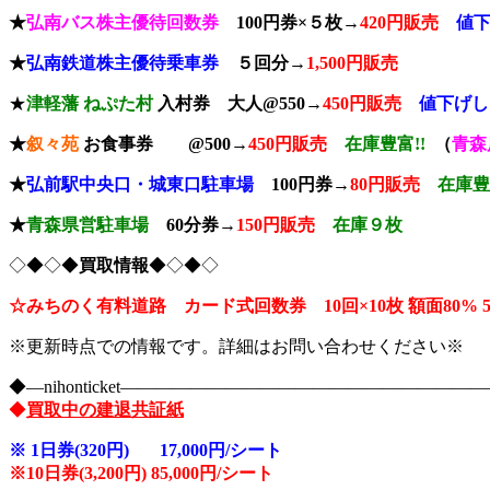
★
弘南バス株主優待回数券
100円券×５枚→
420円販売
値下
★
弘南鉄道株主優待乗車券
５回分→
1,500円販売
★
津軽藩 ねぷた村
入村券
大人@550→
4
50円販売
値下げし
★
叙々苑
お食事券 @500→
450円販売
在庫豊富!!
（
青森
★
弘前駅中央口
・城東口駐車場
100円券→
80円販売
在庫豊
★
青森県
営駐車場
60分券→
150
円販売
在庫９枚
◇◆◇◆
買取情報
◆◇◆◇
☆みちのく有料道路 カード式回数券 10回×10枚
額面80
※更新時点での情報です。詳細はお問い合わせください※
◆―nihonticket―――――――――――――――――――
◆
買取中の建退共証紙
※
1日券(320円) 17,000円/シート
※10
日券(3,200円) 85,000円/シート