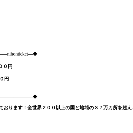
onticket―◆
９００円
５００円
―――――――――◆
ております！全世界２００以上の国と地域の３７万カ所を超え