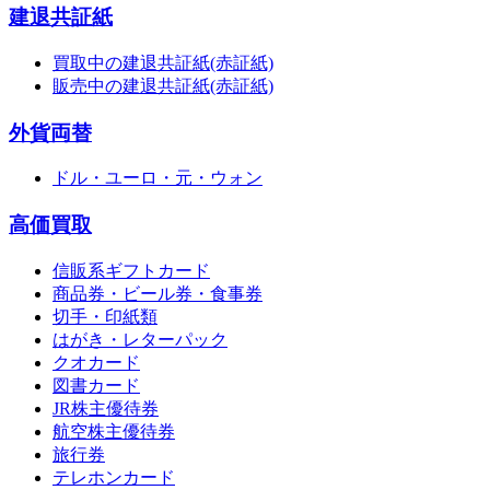
建退共証紙
買取中の建退共証紙(赤証紙)
販売中の建退共証紙(赤証紙)
外貨両替
ドル・ユーロ・元・ウォン
高価買取
信販系ギフトカード
商品券・ビール券・食事券
切手・印紙類
はがき・レターパック
クオカード
図書カード
JR株主優待券
航空株主優待券
旅行券
テレホンカード