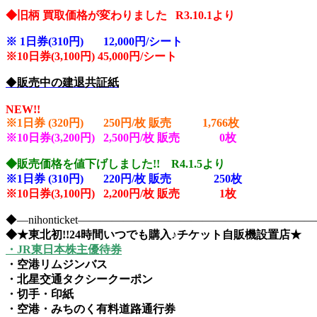
◆旧柄 買取価格が変わりました R3.10.1より
※
1日券(310円) 12,000円/シート
※10
日券(3,100円) 45,000円/シート
◆
販売中の建退共証紙
NEW!!
※1日券 (320円) 250円/枚 販売 1,766
枚
※10日券(3,200円) 2,500円/枚 販売 0
枚
◆販売価格を値下げしました!! R4.1.5より
※1日券 (310円) 220円/枚 販売 250
枚
※10日券(3,100円) 2,200円/枚 販売 1枚
◆―nihonticket―――――――――――――――――――
◆★東北初!!24時間いつでも購入♪チケット自販機設置店★
・JR東日本株主優待券
・空港リムジンバス
・北星交通タクシークーポン
・切手・印紙
・空港・みちのく有料道路通行券