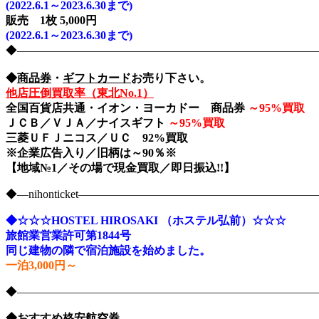
(2022.6.1～2023.6.30まで)
販売 1枚 5,000円
(2022.6.1～2023.6.30まで)
◆――――――――――――――――――――――――――――nih
◆
商品券
・
ギフトカード
お売り下さい。
他店圧倒買取率（東北No.1）
全国百貨店共通・イオン・ヨーカドー 商品券
～
95%買取
ＪＣＢ／ＶＪＡ／ナイスギフト
～
95%買取
三菱ＵＦＪニコス／ＵＣ 92%買取
※企業広告入り／旧柄は～90％※
【地域№1／その場で現金買取／即日振込!!】
◆―nihonticket―――――――――――――――――――
◆☆☆☆HOSTEL HIROSAKI （ホステル弘前）☆☆☆
旅館業営業許可第1844号
同じ建物の隣で宿泊施設を始めました。
一泊3,000円～
◆――――――――――――――――――――――――――――nih
◆おすすめ格安航空券