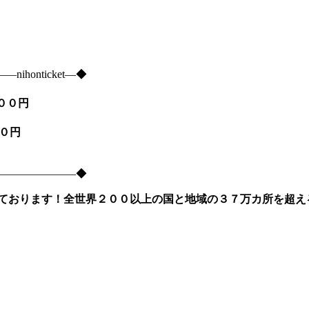
onticket―◆
９００円
５００円
―――――――――◆
ております！全世界２００以上の国と地域の３７万カ所を超え