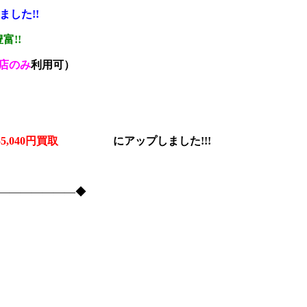
ました!!
富!!
店のみ
利用可）
% 55,040円買取
に
アップしました!!!
―――――――――◆