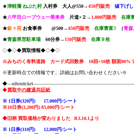
★
津軽藩 ねぷた村
入村券
大人@550→
4
50円販売
値下げし
★
八甲田ロープウェー乗車券
片道×２→
1,800円販売
在庫豊
★
叙々苑
お食事券 @500→
450円販売
在庫豊富!!
（
青森
★
青森県
営駐車場
60分券→
150
円販売
在庫９枚
◇◆◇◆
買取情報
◆◇◆◇
☆みちのく有料道路 カード式回数券 10回×10枚
額面80
※更新時点での情報です。詳細はお問い合わせください※
◆―nihonticket―――――――――――――――――――
◆
買取中の建退共証紙
※
1日券(320円) 17,000円/シート
※10
日券(3,200円) 85,000円/シート
◆旧柄 買取価格が変わりました R3.10.1より
※
1日券(310円) 12,000円/シート