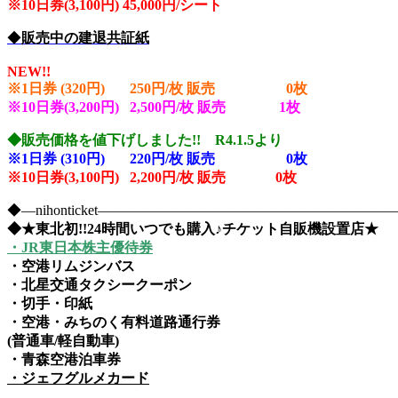
※10
日券(3,100円) 45,000円/シート
◆
販売中の建退共証紙
NEW!!
※1日券 (320円) 250円/枚 販売 0
枚
※10日券(3,200円) 2,500円/枚 販売 1
枚
◆販売価格を値下げしました!! R4.1.5より
※1日券 (310円) 220円/枚 販売 0
枚
※10日券(3,100円) 2,200円/枚 販売 0枚
◆―nihonticket―――――――――――――――――――
◆★東北初!!24時間いつでも購入♪チケット自販機設置店★
・JR東日本株主優待券
・空港リムジンバス
・北星交通タクシークーポン
・切手・印紙
・空港・みちのく有料道路通行券
(普通車/軽自動車)
・青森空港泊車券
・ジェフグルメカード