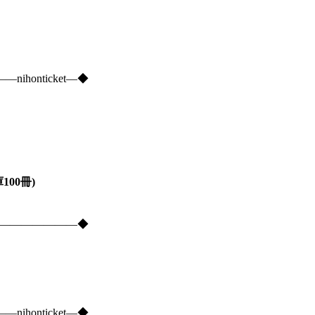
onticket―◆
100冊)
―――――――――◆
onticket―◆