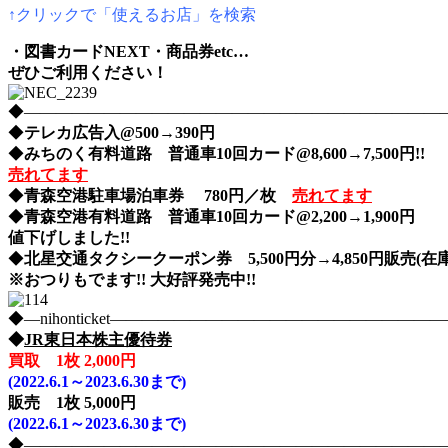
↑クリックで「使えるお店」を検索
・図書カードNEXT・商品券etc…
ぜひご利用ください！
◆――――――――――――――――――――――――――――nih
◆
テレカ広告入@500→390円
◆
みちのく有料道路 普通車10回カード@8,600→7,500円!!
売れてます
◆
青森空港駐車場泊車券 780円／枚
売れてます
◆
青森空港有料道路 普通車10回カード@2,200→1,900円
値下げしました!!
◆
北星交通タクシークーポン券 5,500円分→4,850円販売(在庫
※おつりもでます!! 大好評発売中!!
◆―nihonticket―――――――――――――――――――
◆
JR東日本株主優待券
買取 1枚 2,000円
(2022.6.1～2023.6.30まで)
販売 1枚 5,000円
(2022.6.1～2023.6.30まで)
◆――――――――――――――――――――――――――――nih