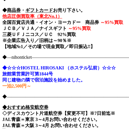
◆
商品券
・
ギフトカード
お売り下さい。
他店圧倒買取率（東北No.1）
全国百貨店共通・イオン・ヨーカドー 商品券
～
95%買取
ＪＣＢ／ＶＪＡ／ナイスギフト
～
95%買取
三菱ＵＦＪニコス／ＵＣ 92%買取
※企業広告入り／旧柄は～90％※
【地域№1／その場で現金買取／即日振込!!】
◆―nihonticket―――――――――――――――――――
◆☆☆☆HOSTEL HIROSAKI （ホステル弘前）☆☆☆
旅館業営業許可第1844号
同じ建物の隣で宿泊施設を始めました。
一泊2,500円～
◆――――――――――――――――――――――――――――nih
◆おすすめ格安航空券
◇ディスカウント片道航空券【変更不可】※7日前迄※
JAL青森＝東京 3～4月お問い合わせください。
JAL青森＝大阪 3～4月 お問い合わせください。