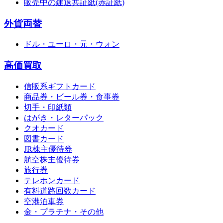
販売中の建退共証紙(赤証紙)
外貨両替
ドル・ユーロ・元・ウォン
高価買取
信販系ギフトカード
商品券・ビール券・食事券
切手・印紙類
はがき・レターパック
クオカード
図書カード
JR株主優待券
航空株主優待券
旅行券
テレホンカード
有料道路回数カード
空港泊車券
金・プラチナ・その他