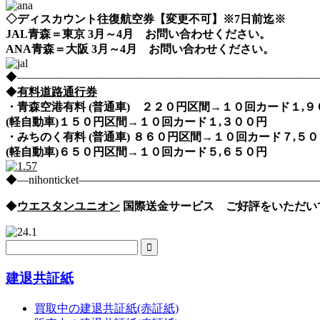
◇ディスカウント往復航空券【変更不可】※7日前迄※
JAL青森＝東京 3月～4月 お問い合わせください。
ANA青森＝大阪 3月～4月 お問い合わせください。
◆――――――――――――――――――――――――――――nih
◆
有料道路通行券
・青森空港有料 (普通車) ２２０円区間→１０回カード１,
(軽自動車)１５０円区間→１０回カード１,３００円
・みちのく有料 (普通車) ８６０円区間→１０回カード７,
(軽自動車)６５０円区間→１０回カード５,６５０円
◆―nihonticket―――――――――――――――――――
◆
ウエスタンユニオン
国際送金サービス ご好評をいただい
建退共証紙
買取中の建退共証紙(赤証紙)