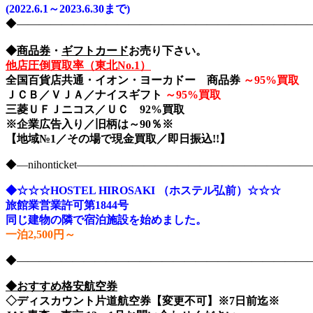
(2022.6.1～2023.6.30まで)
◆――――――――――――――――――――――――――――nih
◆
商品券
・
ギフトカード
お売り下さい。
他店圧倒買取率（東北No.1）
全国百貨店共通・イオン・ヨーカドー 商品券
～
95%買取
ＪＣＢ／ＶＪＡ／ナイスギフト
～
95%買取
三菱ＵＦＪニコス／ＵＣ 92%買取
※企業広告入り／旧柄は～90％※
【地域№1／その場で現金買取／即日振込!!】
◆―nihonticket―――――――――――――――――――
◆☆☆☆HOSTEL HIROSAKI （ホステル弘前）☆☆☆
旅館業営業許可第1844号
同じ建物の隣で宿泊施設を始めました。
一泊2,500円～
◆――――――――――――――――――――――――――――nih
◆おすすめ格安航空券
◇ディスカウント片道航空券【変更不可】※7日前迄※