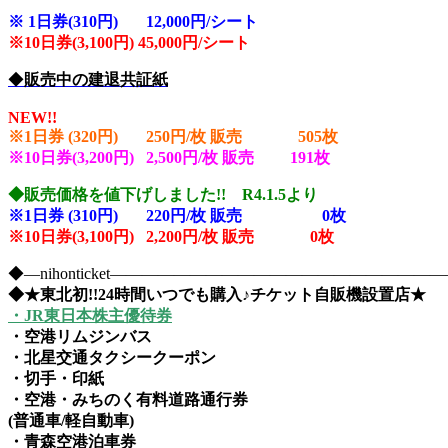
※
1日券(310円) 12,000円/シート
※10
日券(3,100円) 45,000円/シート
◆
販売中の建退共証紙
NEW!!
※1日券 (320円) 250円/枚 販売 505
枚
※10日券(3,200円) 2,500円/枚 販売 191
枚
◆販売価格を値下げしました!! R4.1.5より
※1日券 (310円) 220円/枚 販売 0
枚
※10日券(3,100円) 2,200円/枚 販売 0枚
◆―nihonticket―――――――――――――――――――
◆★東北初!!24時間いつでも購入♪チケット自販機設置店★
・JR東日本株主優待券
・空港リムジンバス
・北星交通タクシークーポン
・切手・印紙
・空港・みちのく有料道路通行券
(普通車/軽自動車)
・青森空港泊車券