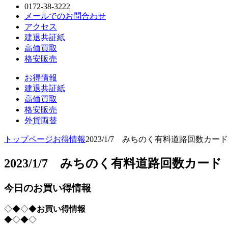
0172-38-3222
メールでのお問合わせ
アクセス
建退共証紙
高価買取
格安販売
お得情報
建退共証紙
高価買取
格安販売
外貨両替
トップページ
お得情報
2023/1/7 みちのく有料道路回数カー
2023/1/7 みちのく有料道路回数カード
今日のお買い得情報
◇◆◇◆
お買い得情報
◆◇◆◇