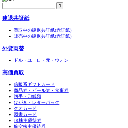
建退共証紙
買取中の建退共証紙(赤証紙)
販売中の建退共証紙(赤証紙)
外貨両替
ドル・ユーロ・元・ウォン
高価買取
信販系ギフトカード
商品券・ビール券・食事券
切手・印紙類
はがき・レターパック
クオカード
図書カード
JR株主優待券
航空株主優待券