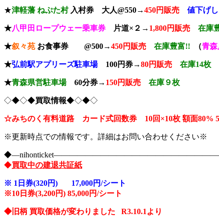
★
津軽藩 ねぷた村
入村券
大人@550→
4
50円販売
値下げし
★
八甲田ロープウェー乗車券
片道×２→
1,800円販売
在庫豊
★
叙々苑
お食事券 @500→
450円販売
在庫豊富!!
（
青森
★
弘前駅アプリーズ駐車場
100円券→
80円販売
在庫14枚
★
青森県
営駐車場
60分
券→
150
円販売
在庫９枚
◇◆◇◆
買取情報
◆◇◆◇
☆みちのく有料道路 カード式回数券 10回×10枚
額面80
※更新時点での情報です。詳細はお問い合わせください※
◆―nihonticket―――――――――――――――――――
◆
買取中の建退共証紙
※
1日券(320円) 17,000円/シート
※10
日券(3,200円) 85,000円/シート
◆旧柄 買取価格が変わりました R3.10.1より