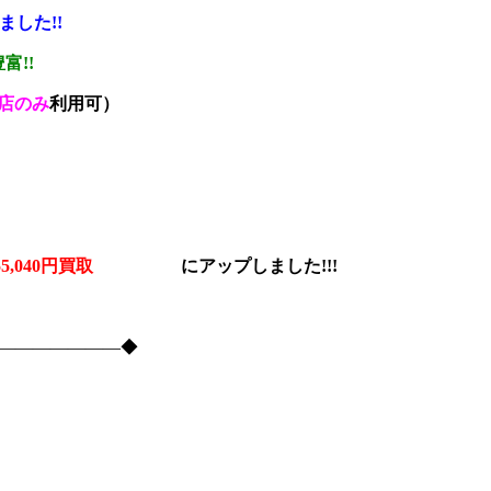
ました!!
富!!
店のみ
利用可）
% 55,040円買取
に
アップしました!!!
―――――――――◆