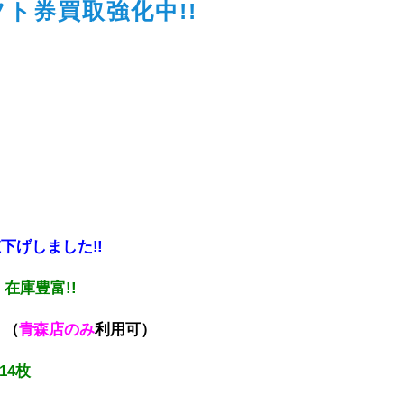
ギフト券買取強化中!!
下げしました!!
売
在庫豊富!!
!
（
青森店のみ
利用可）
14枚