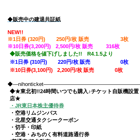
◆
販売中の建退共証紙
NEW!!
※1日券 (320円) 250円/枚 販売 3
枚
※10日券(3,200円) 2,500円/枚 販売 316
枚
◆販売価格を値下げしました!! R4.1.5より
※1日券 (310円) 220円/枚 販売 0
枚
※10日券(3,100円) 2,200円/枚 販売 0枚
◆―nihonticket――――――――――――――――
◆★東北初!!24時間いつでも購入♪チケット自販機設置
店★
・JR東日本株主優待券
・空港リムジンバス
・北星交通タクシークーポン
・切手・印紙
・空港・みちのく有料道路通行券