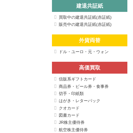
建退共証紙
買取中の建退共証紙(赤証紙)
販売中の建退共証紙(赤証紙)
外貨両替
ドル・ユーロ・元・ウォン
高価買取
信販系ギフトカード
商品券・ビール券・食事券
切手・印紙類
はがき・レターパック
クオカード
図書カード
JR株主優待券
航空株主優待券