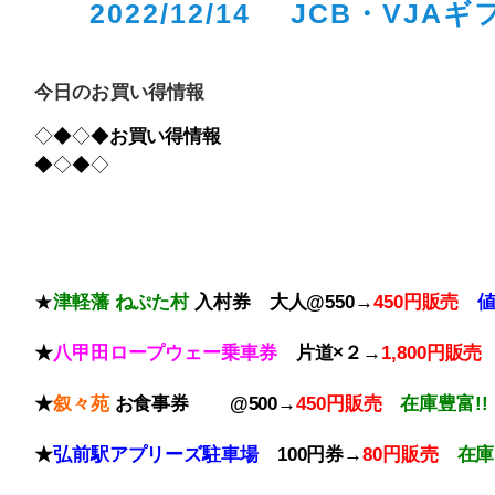
2022/12/14 JCB・VJA
今日のお買い得情報
◇◆◇◆
お買い得情報
◆◇◆◇
★
津軽藩 ねぷた村
入村券
大人@550→
4
50円販売
値
★
八甲田ロープウェー乗車券
片道×２→
1,800円販
★
叙々苑
お食事券 @500→
450円販売
在庫豊富!
★
弘前駅アプリーズ駐車場
100円券→
80円販売
在庫