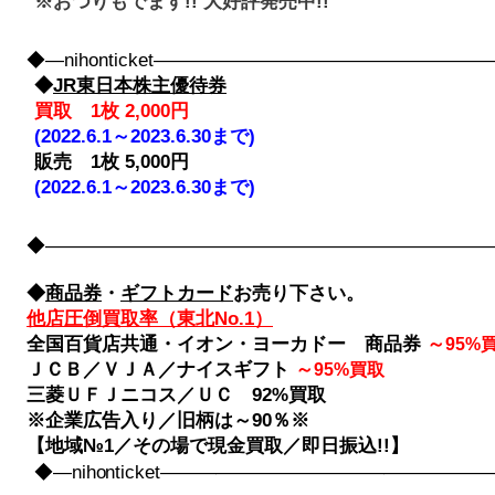
※おつりもでます!! 大好評発売中!!
◆―nihonticket――――――――――――――――
◆
JR東日本株主優待券
買取 1枚 2,000円
(2022.6.1～2023.6.30まで)
販売 1枚 5,000円
(2022.6.1～2023.6.30まで)
◆――――――――――――――――――――――――――――
◆
商品券
・
ギフトカード
お売り下さい。
他店圧倒買取率（東北No.1）
全国百貨店共通・イオン・ヨーカドー 商品券
～
95%
ＪＣＢ／ＶＪＡ／ナイスギフト
～
95%買取
三菱ＵＦＪニコス／ＵＣ 92%買取
※企業広告入り／旧柄は～90％※
【地域№1／その場で現金買取／即日振込!!】
◆―nihonticket――――――――――――――――