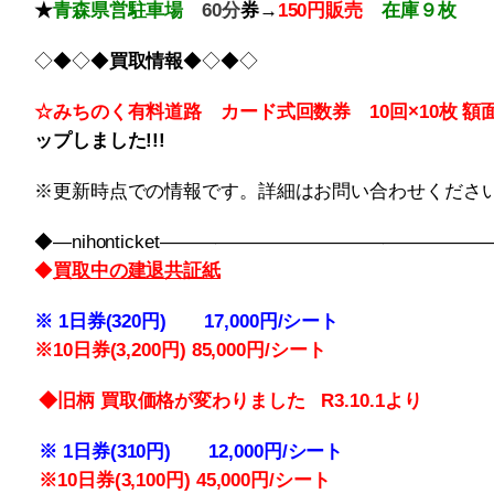
★
青森県
営駐車場
60分
券→
150
円販売
在庫９枚
◇◆◇◆
買取情報
◆◇◆◇
☆みちのく有料道路 カード式回数券 10回×10枚
額
ップしました!!!
※更新時点での情報です。詳細はお問い合わせくださ
◆―nihonticket――――――――――――――――
◆
買取中の建退共証紙
※
1日券(320円) 17,000円/シート
※10
日券(3,200円) 85,000円/シート
◆旧柄 買取価格が変わりました R3.10.1より
※
1日券(310円) 12,000円/シート
※10
日券(3,100円) 45,000円/シート