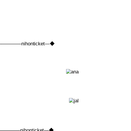
nihonticket―◆
nihonticket―◆