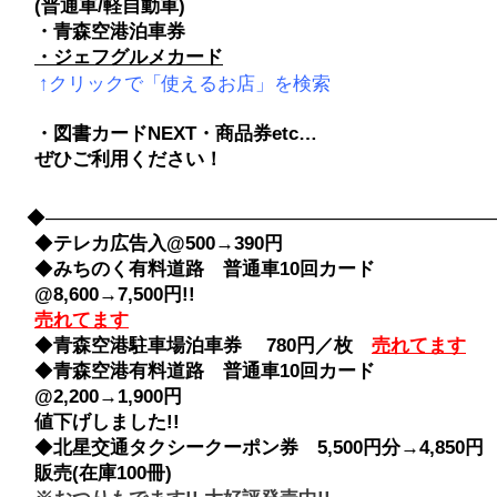
(普通車/軽自動車)
・青森空港泊車券
・ジェフグルメカード
↑クリックで「使えるお店」を検索
・図書カードNEXT・商品券etc…
ぜひご利用ください！
◆――――――――――――――――――――――――――――
◆
テレカ広告入@500→390円
◆
みちのく有料道路 普通車10回カード
@8,600→7,500円!!
売れてます
◆
青森空港駐車場泊車券 780円／枚
売れてます
◆
青森空港有料道路 普通車10回カード
@2,200→1,900円
値下げしました!!
◆
北星交通タクシークーポン券 5,500円分→4,850円
販売(在庫100冊)