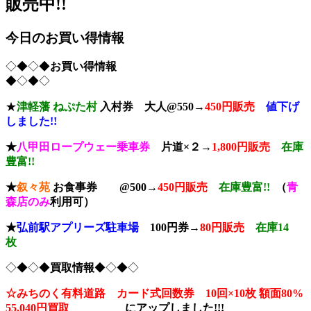
販売中!!
今日のお買い得情報
◇◆◇◆
お買い得情報
◆◇◆◇
★
津軽藩 ねぷた村
入村券
大人@550→
4
50円販売
値下げ
しました!!
★
八甲田ロープウェー乗車券
片道×２→
1,800円販売
在庫
豊富!!
★
叙々苑
お食事券 @500→
450円販売
在庫豊富!!
（
青
森店のみ
利用可）
★
弘前駅アプリーズ駐車場
100円券→
80円販売
在庫14
枚
◇◆◇◆
買取情報
◆◇◆◇
☆みちのく有料道路 カード式回数券 10回×10枚
額面80%
55,040円買取
に
アップしました!!!