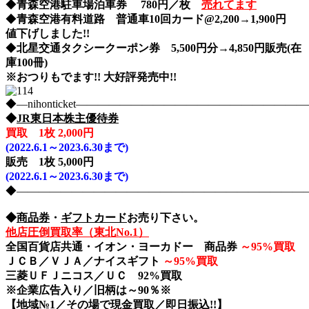
◆
青森空港駐車場泊車券 780円／枚
売れてます
◆
青森空港有料道路 普通車10回カード@2,200→1,900円
値下げしました!!
◆
北星交通タクシークーポン券 5,500円分→4,850円販売(在
庫100冊)
※おつりもでます!! 大好評発売中!!
◆―nihonticket―――――――――――――――――――
◆
JR東日本株主優待券
買取 1枚 2,000円
(2022.6.1～2023.6.30まで)
販売 1枚 5,000円
(2022.6.1～2023.6.30まで)
◆――――――――――――――――――――――――――――nih
◆
商品券
・
ギフトカード
お売り下さい。
他店圧倒買取率（東北No.1）
全国百貨店共通・イオン・ヨーカドー 商品券
～
95%買取
ＪＣＢ／ＶＪＡ／ナイスギフト
～
95%買取
三菱ＵＦＪニコス／ＵＣ 92%買取
※企業広告入り／旧柄は～90％※
【地域№1／その場で現金買取／即日振込!!】