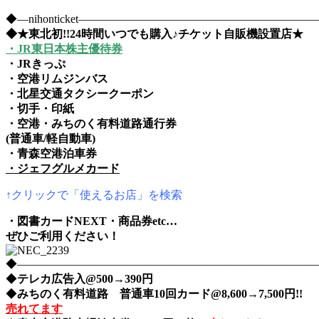
◆―nihonticket―――――――――――――――――――
◆★東北初!!24時間いつでも購入♪チケット自販機設置店★
・JR東日本株主優待券
・JRきっぷ
・空港リムジンバス
・北星交通タクシークーポン
・切手・印紙
・空港・みちのく有料道路通行券
(普通車/軽自動車)
・青森空港泊車券
・ジェフグルメカード
↑クリックで「使えるお店」を検索
・図書カードNEXT・商品券etc…
ぜひご利用ください！
◆――――――――――――――――――――――――――――nih
◆
テレカ広告入@500→390円
◆
みちのく有料道路 普通車10回カード@8,600→7,500円!!
売れてます