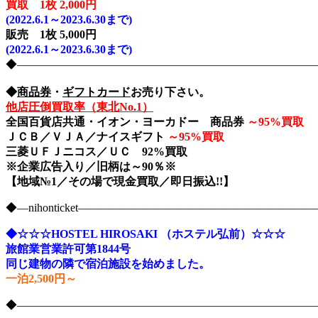
買取 1枚 2,000円
(2022.6.1～2023.6.30まで)
販売 1枚 5,000円
(2022.6.1～2023.6.30まで)
◆――――――――――――――――――――――――――――nih
◆
商品券
・
ギフトカード
お売り下さい。
他店圧倒買取率（東北No.1）
全国百貨店共通・イオン・ヨーカドー 商品券
～
95%買取
ＪＣＢ／ＶＪＡ／ナイスギフト
～
95%買取
三菱ＵＦＪニコス／ＵＣ 92%買取
※企業広告入り／旧柄は～90％※
【地域№1／その場で現金買取／即日振込!!】
◆―nihonticket―――――――――――――――――――
◆☆☆☆HOSTEL HIROSAKI （ホステル弘前）☆☆☆
旅館業営業許可第1844号
同じ建物の隣で宿泊施設を始めました。
一泊2,500円～
◆――――――――――――――――――――――――――――nih