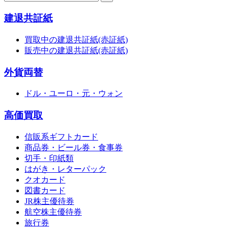
建退共証紙
買取中の建退共証紙(赤証紙)
販売中の建退共証紙(赤証紙)
外貨両替
ドル・ユーロ・元・ウォン
高価買取
信販系ギフトカード
商品券・ビール券・食事券
切手・印紙類
はがき・レターパック
クオカード
図書カード
JR株主優待券
航空株主優待券
旅行券