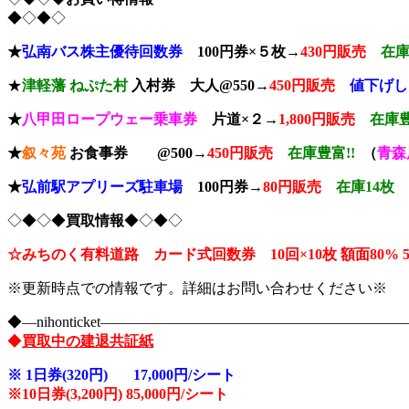
◆◇◆◇
★
弘南バス株主優待回数券
100円券×５枚→
430円販売
在庫
★
津軽藩 ねぷた村
入村券
大人@550→
4
50円販売
値下げし
★
八甲田ロープウェー乗車券
片道×２→
1,800円販売
在庫豊
★
叙々苑
お食事券 @500→
450円販売
在庫豊富!!
（
青森
★
弘前駅アプリーズ駐車場
100円券→
80円販売
在庫14枚
◇◆◇◆
買取情報
◆◇◆◇
☆みちのく有料道路 カード式回数券 10回×10枚
額面80
※更新時点での情報です。詳細はお問い合わせください※
◆―nihonticket―――――――――――――――――――
◆
買取中の建退共証紙
※
1日券(320円) 17,000円/シート
※10
日券(3,200円) 85,000円/シート