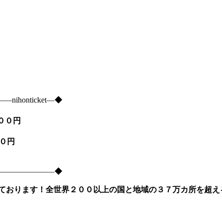
onticket―◆
９００円
５００円
―――――――――◆
ております！全世界２００以上の国と地域の３７万カ所を超え