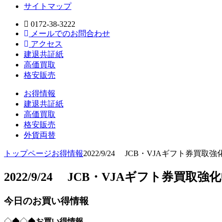
サイトマップ
0172-38-3222
メールでのお問合わせ
アクセス
建退共証紙
高価買取
格安販売
お得情報
建退共証紙
高価買取
格安販売
外貨両替
トップページ
お得情報
2022/9/24 JCB・VJAギフト券買取強化
2022/9/24 JCB・VJAギフト券買取強化
今日のお買い得情報
◇◆◇◆
お買い得情報