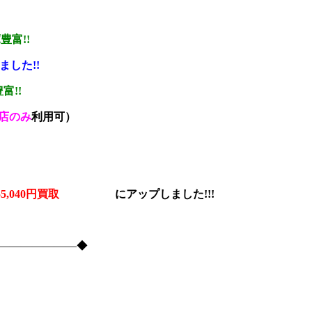
豊富!!
ました!!
富!!
店のみ
利用可）
% 55,040円買取
に
アップしました!!!
―――――――――◆