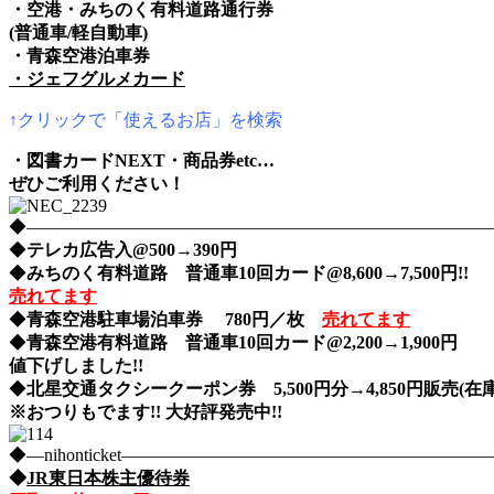
・空港・みちのく有料道路通行券
(普通車/軽自動車)
・青森空港泊車券
・ジェフグルメカード
↑クリックで「使えるお店」を検索
・図書カードNEXT・商品券etc…
ぜひご利用ください！
◆――――――――――――――――――――――――――――nih
◆
テレカ広告入@500→390円
◆
みちのく有料道路 普通車10回カード@8,600→7,500円!!
売れてます
◆
青森空港駐車場泊車券 780円／枚
売れてます
◆
青森空港有料道路 普通車10回カード@2,200→1,900円
値下げしました!!
◆
北星交通タクシークーポン券 5,500円分→4,850円販売(在庫
※おつりもでます!! 大好評発売中!!
◆―nihonticket―――――――――――――――――――
◆
JR東日本株主優待券