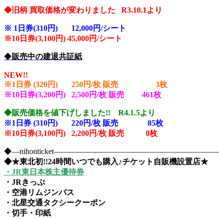
◆旧柄 買取価格が変わりました R3.10.1より
※
1日券(310円) 12,000円/シート
※10
日券(3,100円) 45,000円/シート
◆
販売中の建退共証紙
NEW!!
※1日券 (320円) 250円/枚 販売 3
枚
※10日券(3,200円) 2,500円/枚 販売 461
枚
◆販売価格を値下げしました!! R4.1.5より
※1日券 (310円) 220円/枚 販売 85
枚
※10日券(3,100円) 2,200円/枚 販売 0枚
◆―nihonticket―――――――――――――――――――
◆★東北初!!24時間いつでも購入♪チケット自販機設置店★
・JR東日本株主優待券
・JRきっぷ
・空港リムジンバス
・北星交通タクシークーポン
・切手・印紙