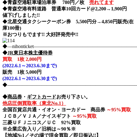
◆
青森空港駐車場泊車券 780円／枚
売れてます
◆
青森空港有料道路 普通車10回カード@2,200→1,900円
値下げしました!!
◆
北星交通タクシークーポン券 5,500円分→4,850円販売(在
庫100冊)
※おつりもでます!! 大好評発売中!!
◆―nihonticket―――――――――――――――――――
◆
JR東日本株主優待券
買取 1枚 2,000円
(2022.6.1～2023.6.30まで)
販売 1枚 5,000円
(2022.6.1～2023.6.30まで)
◆――――――――――――――――――――――――――――nih
◆
商品券
・
ギフトカード
お売り下さい。
他店圧倒買取率（東北No.1）
全国百貨店共通・イオン・ヨーカドー 商品券
～
95%買取
ＪＣＢ／ＶＪＡ／ナイスギフト
～
95%買取
三菱ＵＦＪニコス／ＵＣ 92%買取
※企業広告入り／旧柄は～90％※
【地域№1／その場で現金買取／即日振込!!】