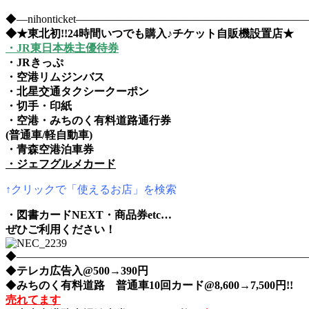
◆―nihonticket―――――――――――――――――――
◆★東北初!!24時間いつでも購入♪チケット自販機設置店★
・JR東日本株主優待券
・JRきっぷ
・空港リムジンバス
・北星交通タクシークーポン
・切手・印紙
・空港・みちのく有料道路通行券
(普通車/軽自動車)
・青森空港泊車券
・ジェフグルメカード
↑クリックで「使えるお店」を検索
・図書カードNEXT・商品券etc…
ぜひご利用ください！
◆――――――――――――――――――――――――――――nih
◆
テレカ広告入@500→390円
◆
みちのく有料道路 普通車10回カード@8,600→7,500円!!
売れてます