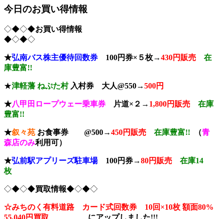
今日のお買い得情報
◇◆◇◆
お買い得情報
◆◇◆◇
★
弘南バス株主優待回数券
100円券×５枚→
430円販売
在
庫豊富!!
★
津軽藩 ねぷた村
入村券
大人@550→
500円
★
八甲田ロープウェー乗車券
片道×２→
1,800円販売
在庫
豊富!!
★
叙々苑
お食事券 @500→
450円販売
在庫豊富!!
（
青
森店のみ
利用可）
★
弘前駅アプリーズ駐車場
100円券→
80円販売
在庫14
枚
◇◆◇◆
買取情報
◆◇◆◇
☆みちのく有料道路 カード式回数券 10回×10枚
額面80%
55,040円買取
に
アップしました!!!