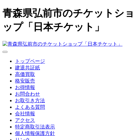
青森県弘前市のチケットショ
ップ「日本チケット」
トップページ
建退共証紙
高価買取
格安販売
お得情報
お問合わせ
お取引き方法
よくある質問
会社情報
アクセス
特定商取引法表示
個人情報保護方針
リンク