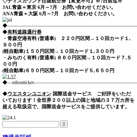
◇ディスカウント往復航空券【変更不可】※7日前迄※
JAL青森＝東京 6月～7月 お問い合わせください。
ANA青森＝大阪 6月～7月 お問い合わせください。
◆――――――――――――――――――――――――――――nih
◆
有料道路通行券
・青森空港有料 (普通車) ２２０円区間→１０回カード１,
９００円
(軽自動車)１５０円区間→１０回カード１,３００円
・みちのく有料 (普通車) ８６０円区間→１０回カード７,５
００円
(軽自動車)６５０円区間→１０回カード５,６５０円
◆―nihonticket―――――――――――――――――――
◆
ウエスタンユニオン
国際送金サービス ご好評をいただ
いております！全世界２００以上の国と地域の３７万カ所を
超える取扱店で、国際送金サービスをご提供しています。