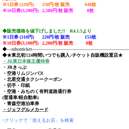
※1日券 (320円) 250円/枚 販売 648
枚
※10日券(3,200円) 2,500円/枚 販売 0枚
◆販売価格を値下げしました!! R4.1.5より
※1日券 (310円) 220円/枚 販売 153
枚
※10日券(3,100円) 2,200円/枚 販売 0枚
◆―nihonticket―――――――――――――――――――
◆★東北初!!24時間いつでも購入♪チケット自販機設置店★
・JR東日本株主優待券
・JRきっぷ
・空港リムジンバス
・北星交通タクシークーポン
・切手・印紙
・空港・みちのく有料道路通行券
(普通車/軽自動車)
・青森空港泊車券
・ジェフグルメカード
↑クリックで「使えるお店」を検索