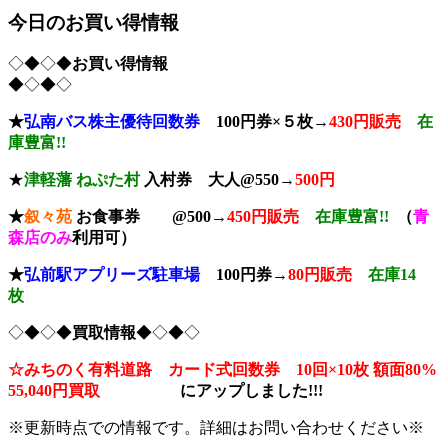
今日のお買い得情報
◇◆◇◆
お買い得情報
◆◇◆◇
★
弘南バス株主優待回数券
100円券×５枚→
430円販売
在
庫豊富!!
★
津軽藩 ねぷた村
入村券
大人@550→
500円
★
叙々苑
お食事券 @500→
450円販売
在庫豊富!!
（
青
森店のみ
利用可）
★
弘前駅アプリーズ駐車場
100円券→
80円販売
在庫14
枚
◇◆◇◆
買取情報
◆◇◆◇
☆みちのく有料道路 カード式回数券 10回×10枚
額面80%
55,040円買取
に
アップしました!!!
※更新時点での情報です。詳細はお問い合わせください※