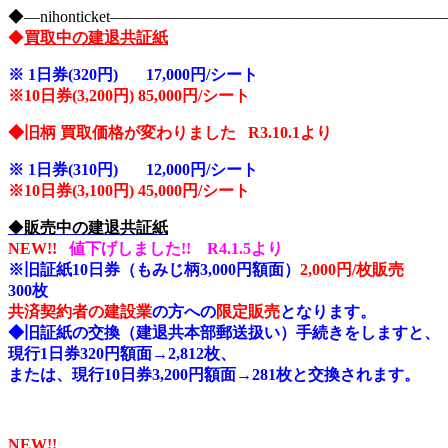
◆―nihonticket―――――――――――――――――――
◆
買取中の建退共証紙
※
1日券(320円) 17,000円/シート
※10
日券(3,200円) 85,000円/シート
◆旧柄 買取価格が変わりました R3.10.1より
※
1日券(310円) 12,000円/シート
※10
日券(3,100円) 45,000円/シート
◆
販売中の建退共証紙
NEW!!
値下げしました!! R4.1.5より
※旧証紙10日券（もみじ柄3,000円額面）
2,000円/枚販売
300枚
共済契約者の建設業
の方への
限定販売
となります。
◆旧証紙の交換（建退共本部郵送扱い）手続きをしますと、
現行1日券320円額面→2,812枚、
または、現行10日券3,200円額面→281枚と交換されます。
NEW!!