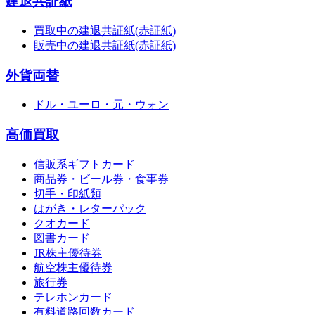
建退共証紙
買取中の建退共証紙(赤証紙)
販売中の建退共証紙(赤証紙)
外貨両替
ドル・ユーロ・元・ウォン
高価買取
信販系ギフトカード
商品券・ビール券・食事券
切手・印紙類
はがき・レターパック
クオカード
図書カード
JR株主優待券
航空株主優待券
旅行券
テレホンカード
有料道路回数カード