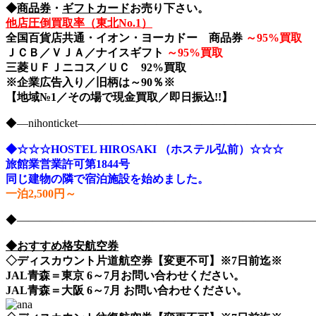
◆
商品券
・
ギフトカード
お売り下さい。
他店圧倒買取率（東北No.1）
全国百貨店共通・イオン・ヨーカドー 商品券
～
95%買取
ＪＣＢ／ＶＪＡ／ナイスギフト
～
95%買取
三菱ＵＦＪニコス／ＵＣ 92%買取
※企業広告入り／旧柄は～90％※
【地域№1／その場で現金買取／即日振込!!】
◆―nihonticket―――――――――――――――――――
◆☆☆☆HOSTEL HIROSAKI （ホステル弘前）☆☆☆
旅館業営業許可第1844号
同じ建物の隣で宿泊施設を始めました。
一泊2,500円～
◆――――――――――――――――――――――――――――nih
◆おすすめ格安航空券
◇ディスカウント片道航空券【変更不可】※7日前迄※
JAL青森＝東京 6～7月お問い合わせください。
JAL青森＝大阪 6～7月 お問い合わせください。