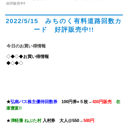
好評販売中!!
2022/5/15 みちのく有料道路回数カ
ード 好評販売中!!
今日のお買い得情報
◇◆◇◆
お買い得情報
◆◇◆◇
★
弘南バス株主優待回数券
100円券×５枚→
430円販売
在
庫豊富!!
★
津軽藩 ねぷた村
入村券
大人@550→
500円