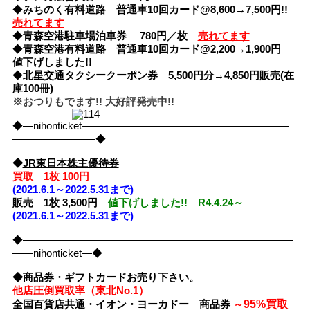
◆
みちのく有料道路 普通車10回カード@8,600→7,500円!!
売れてます
◆
青森空港駐車場泊車券 780円／枚
売れてます
◆
青森空港有料道路 普通車10回カード@2,200→1,900円
値下げしました!!
◆
北星交通タクシークーポン券 5,500円分→4,850円販売(在
庫100冊)
※おつりもでます!! 大好評発売中!!
◆―nihonticket――――――――――――――――――――
――――――――◆
◆
JR東日本株主優待券
買取 1枚 100円
(2021.6.1～2022.5.31まで)
販売 1枚 3,500円
値下げしました!! R4.4.24～
(2021.6.1～2022.5.31まで)
◆――――――――――――――――――――――――――
――nihonticket―◆
◆
商品券
・
ギフトカード
お売り下さい。
他店圧倒買取率（東北No.1）
95%買取
全国百貨店共通・イオン・ヨーカドー 商品券
～