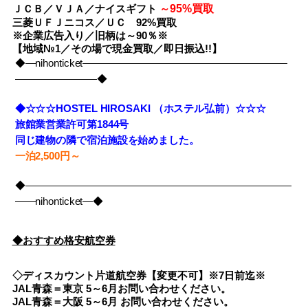
95%買取
ＪＣＢ／ＶＪＡ／ナイスギフト
～
三菱ＵＦＪニコス／ＵＣ 92%買取
※企業広告入り／旧柄は～90％※
【地域№1／その場で現金買取／即日振込!!】
◆―nihonticket――――――――――――――――――――
――――――――◆
◆☆☆☆HOSTEL HIROSAKI （ホステル弘前）☆☆☆
旅館業営業許可第1844号
同じ建物の隣で宿泊施設を始めました。
一泊2,500円～
◆――――――――――――――――――――――――――
――nihonticket―◆
◆おすすめ格安航空券
◇ディスカウント片道航空券【変更不可】※7日前迄※
JAL青森＝東京 5～6月お問い合わせください。
JAL青森＝大阪 5～6月 お問い合わせください。