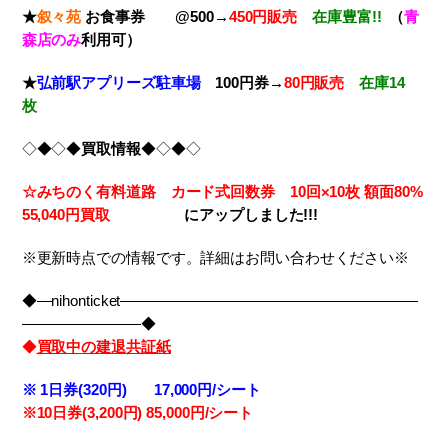
★
叙々苑
お食事券 @500→
450円販売
在庫豊富!!
（
青
森店のみ
利用可）
★
弘前駅アプリーズ駐車場
100円券→
80円販売
在庫14
枚
◇◆◇◆
買取情報
◆◇◆◇
☆みちのく有料道路 カード式回数券 10回×10枚
額面80%
55,040円買取
に
アップしました!!!
※更新時点での情報です。詳細はお問い合わせください※
◆―nihonticket――――――――――――――――――――
――――――――◆
◆
買取中の建退共証紙
※
1日券(320円) 17,000円/シート
※10
日券(3,200円) 85,000円/シート