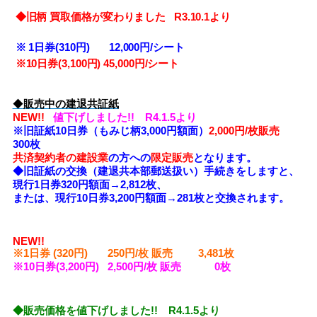
◆旧柄 買取価格が変わりました R3.10.1より
※
1日券(310円) 12,000円/シート
※10
日券(3,100円) 45,000円/シート
◆
販売中の建退共証紙
NEW!!
値下げしました!! R4.1.5より
※旧証紙10日券（もみじ柄3,000円額面）
2,000円/枚販売
300枚
共済契約者の建設業
の方への
限定販売
となります。
◆旧証紙の交換（建退共本部郵送扱い）手続きをしますと、
現行1日券320円額面→2,812枚、
または、現行10日券3,200円額面→281枚と交換されます。
NEW!!
※1日券 (320円) 250円/枚 販売 3,481
枚
※10日券(3,200円) 2,500円/枚 販売 0枚
◆販売価格を値下げしました!! R4.1.5より