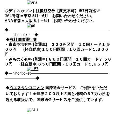
◇ディスカウント往復航空券【変更不可】※7日前迄※
JAL青森＝東京 5月～6月 お問い合わせください。
ANA青森＝大阪 5月～6月 お問い合わせください。
◆――――――――――――――――――――――――――
――nihonticket―◆
◆
有料道路通行券
・青森空港有料 (普通車) ２２０円区間→１０回カード１,９
００円
(軽自動車)１５０円区間→１０回カード１,３００
円
・みちのく有料 (普通車) ８６０円区間→１０回カード７,５０
０円
(軽自動車)６５０円区間→１０回カード５,６５０円
◆―nihonticket――――――――――――――――――――
――――――――◆
◆
ウエスタンユニオン
国際送金サービス ご好評をいただ
いております！全世界２００以上の国と地域の３７万カ所を
超える取扱店で、国際送金サービスをご提供しています。