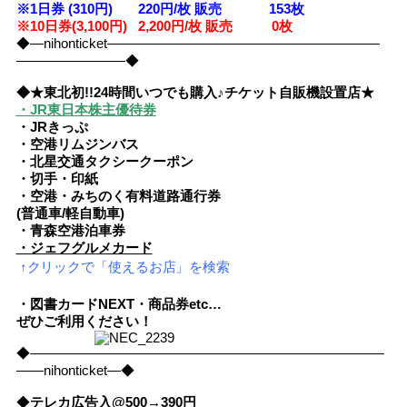
※1日券 (310円) 220円/枚 販売 153
枚
※10日券(3,100円) 2,200円/枚 販売 0枚
◆―nihonticket――――――――――――――――――――
――――――――◆
◆★東北初!!24時間いつでも購入♪チケット自販機設置店★
・JR東日本株主優待券
・JRきっぷ
・空港リムジンバス
・北星交通タクシークーポン
・切手・印紙
・空港・みちのく有料道路通行券
(普通車/軽自動車)
・青森空港泊車券
・ジェフグルメカード
↑クリックで「使えるお店」を検索
・図書カードNEXT・商品券etc…
ぜひご利用ください！
◆――――――――――――――――――――――――――
――nihonticket―◆
◆
テレカ広告入@500→390円