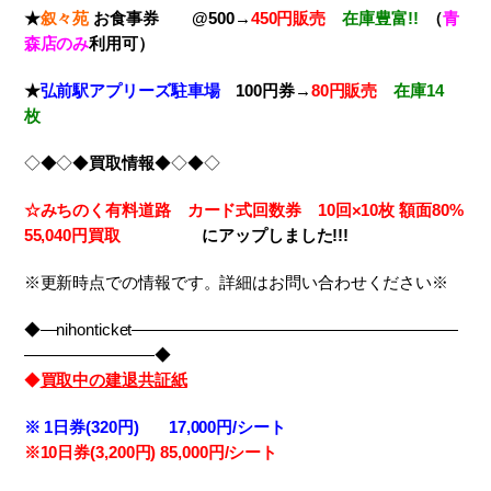
★
叙々苑
お食事券 @500→
450円販売
在庫豊富!!
（
青
森店のみ
利用可）
★
弘前駅アプリーズ駐車場
100円券→
80円販売
在庫14
枚
◇◆◇◆
買取情報
◆◇◆◇
☆みちのく有料道路 カード式回数券 10回×10枚
額面80%
55,040円買取
に
アップしました!!!
※更新時点での情報です。詳細はお問い合わせください※
◆―nihonticket――――――――――――――――――――
――――――――◆
◆
買取中の建退共証紙
※
1日券(320円) 17,000円/シート
※10
日券(3,200円) 85,000円/シート