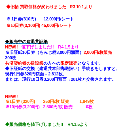
◆旧柄 買取価格が変わりました R3.10.1より
※
1日券(310円) 12,000円/シート
※10
日券(3,100円) 45,000円/シート
◆
販売中の建退共証紙
NEW!!
値下げしました!! R4.1.5より
※旧証紙10日券（もみじ柄3,000円額面）
2,000円/枚販売
300枚
共済契約者の建設業
の方への
限定販売
となります。
◆旧証紙の交換（建退共本部郵送扱い）手続きをしますと、
現行1日券320円額面→2,812枚、
または、現行10日券3,200円額面→281枚と交換されます。
NEW!!
※1日券 (320円) 250円/枚 販売 1,849
枚
※10日券(3,200円) 2,500円/枚 販売 0枚
◆販売価格を値下げしました!! R4.1.5より