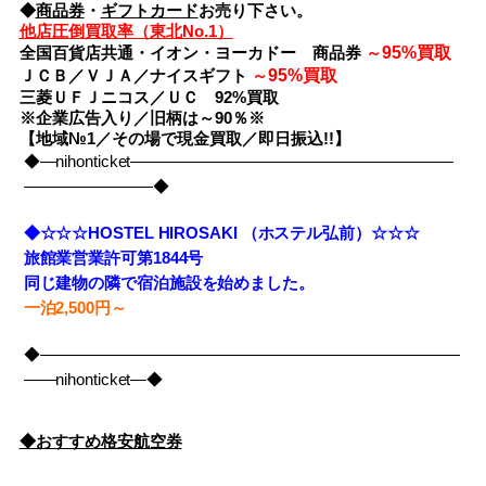
◆
商品券
・
ギフトカード
お売り下さい。
他店圧倒買取率（東北No.1）
95%買取
全国百貨店共通・イオン・ヨーカドー 商品券
～
95%買取
ＪＣＢ／ＶＪＡ／ナイスギフト
～
三菱ＵＦＪニコス／ＵＣ 92%買取
※企業広告入り／旧柄は～90％※
【地域№1／その場で現金買取／即日振込!!】
◆―nihonticket――――――――――――――――――――
――――――――◆
◆☆☆☆HOSTEL HIROSAKI （ホステル弘前）☆☆☆
旅館業営業許可第1844号
同じ建物の隣で宿泊施設を始めました。
一泊2,500円～
◆――――――――――――――――――――――――――
――nihonticket―◆
◆おすすめ格安航空券