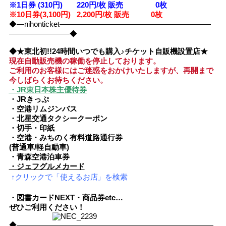
※1日券 (310円) 220円/枚 販売 0
枚
※10日券(3,100円) 2,200円/枚 販売 0枚
◆―nihonticket――――――――――――――――――――
――――――――◆
◆★東北初!!24時間いつでも購入♪チケット自販機設置店★
現在自動販売機の稼働を停止しております。
ご利用のお客様にはご迷惑をおかけいたしますが、
再開まで
今しばらくお待ちください。
・JR東日本株主優待券
・JRきっぷ
・空港リムジンバス
・北星交通タクシークーポン
・切手・印紙
・空港・みちのく有料道路通行券
(普通車/軽自動車)
・青森空港泊車券
・ジェフグルメカード
↑クリックで「使えるお店」を検索
・図書カードNEXT・商品券etc…
ぜひご利用ください！
◆――――――――――――――――――――――――――