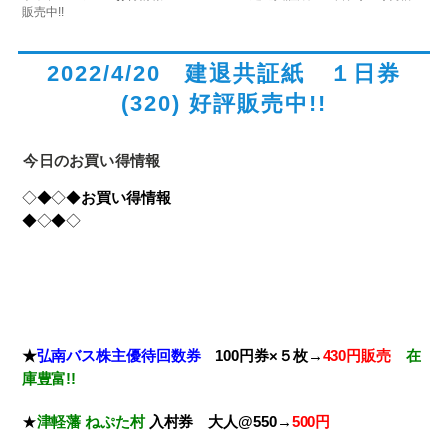
販売中!!
2022/4/20 建退共証紙 １日券
(320) 好評販売中!!
今日のお買い得情報
◇◆◇◆
お買い得情報
◆◇◆◇
★
弘南バス株主優待回数券
100円券×５枚→
430円販売
在
庫豊富!!
★
津軽藩 ねぷた村
入村券
大人@550→
500円