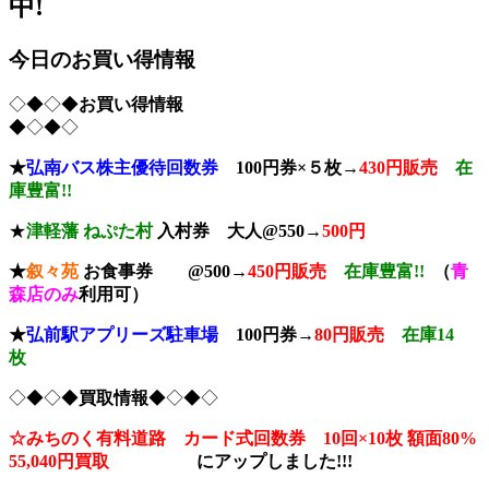
中!
今日のお買い得情報
◇◆◇◆
お買い得情報
◆◇◆◇
★
弘南バス株主優待回数券
100円券×５枚→
430円販売
在
庫豊富!!
★
津軽藩 ねぷた村
入村券
大人@550→
500円
★
叙々苑
お食事券 @500→
450円販売
在庫豊富!!
（
青
森店のみ
利用可）
★
弘前駅アプリーズ駐車場
100円券→
80円販売
在庫14
枚
◇◆◇◆
買取情報
◆◇◆◇
☆みちのく有料道路 カード式回数券 10回×10枚
額面80%
55,040円買取
に
アップしました!!!