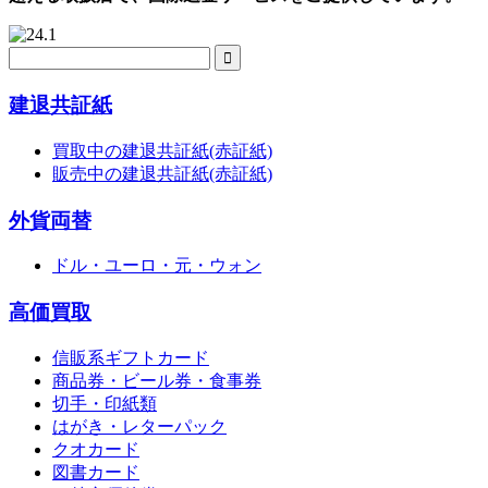
建退共証紙
買取中の建退共証紙(赤証紙)
販売中の建退共証紙(赤証紙)
外貨両替
ドル・ユーロ・元・ウォン
高価買取
信販系ギフトカード
商品券・ビール券・食事券
切手・印紙類
はがき・レターパック
クオカード
図書カード