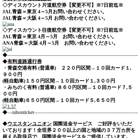
◇ディスカウント片道航空券【変更不可】※7日前迄※
JAL青森＝東京 4～5月お問い合わせください。
JAL青森＝大阪 4～5月 お問い合わせください。
◇ディスカウント往復航空券【変更不可】※7日前迄※
JAL青森＝東京 4月～5月 お問い合わせください。
ANA青森＝大阪 4月～5月 お問い合わせください。
◆――――――――――――――――――――――――――――nih
◆
有料道路通行券
・青森空港有料 (普通車) ２２０円区間→１０回カード１,
９００円
(軽自動車)１５０円区間→１０回カード１,３００円
・みちのく有料 (普通車) ８６０円区間→１０回カード７,５
００円
(軽自動車)６５０円区間→１０回カード５,６５０円
◆―nihonticket―――――――――――――――――――
◆
ウエスタンユニオン
国際送金サービス ご好評をいただ
いております！全世界２００以上の国と地域の３７万カ所を
超える取扱店で、国際送金サービスをご提供しています。