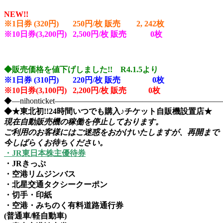
NEW!!
※1日券 (320円) 250円/枚 販売 2, 242
枚
※10日券(3,200円) 2,500円/枚 販売 0枚
◆販売価格を値下げしました!! R4.1.5より
※1日券 (310円) 220円/枚 販売 0
枚
※10日券(3,100円) 2,200円/枚 販売 0枚
◆―nihonticket―――――――――――――――――――
◆★東北初!!24時間いつでも購入♪チケット自販機設置店★
現在自動販売機の稼働を停止しております。
ご利用のお客様にはご迷惑をおかけいたしますが、
再開まで
今しばらくお待ちください。
・JR東日本株主優待券
・JRきっぷ
・空港リムジンバス
・北星交通タクシークーポン
・切手・印紙
・空港・みちのく有料道路通行券
(普通車/軽自動車)