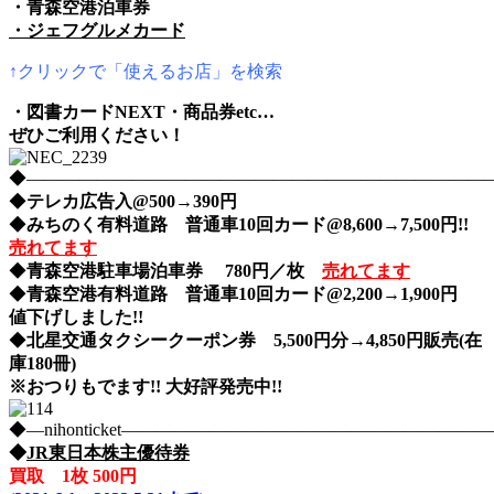
・青森空港泊車券
・ジェフグルメカード
↑クリックで「使えるお店」を検索
・図書カードNEXT・商品券etc…
ぜひご利用ください！
◆――――――――――――――――――――――――――――nih
◆
テレカ広告入@500→390円
◆
みちのく有料道路 普通車10回カード@8,600→7,500円!!
売れてます
◆
青森空港駐車場泊車券 780円／枚
売れてます
◆
青森空港有料道路 普通車10回カード@2,200→1,900円
値下げしました!!
◆
北星交通タクシークーポン券 5,500円分→4,850円販売(在
庫180冊)
※おつりもでます!! 大好評発売中!!
◆―nihonticket―――――――――――――――――――
◆
JR東日本株主優待券
買取 1枚 500円