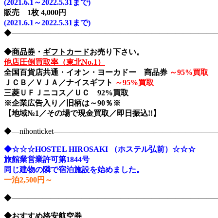
(2021.6.1～2022.5.31まで)
販売 1枚 4,000円
(2021.6.1～2022.5.31まで)
◆――――――――――――――――――――――――――――nih
◆
商品券
・
ギフトカード
お売り下さい。
他店圧倒買取率（東北No.1）
全国百貨店共通・イオン・ヨーカドー 商品券
～
95%買取
ＪＣＢ／ＶＪＡ／ナイスギフト
～
95%買取
三菱ＵＦＪニコス／ＵＣ 92%買取
※企業広告入り／旧柄は～90％※
【地域№1／その場で現金買取／即日振込!!】
◆―nihonticket―――――――――――――――――――
◆☆☆☆HOSTEL HIROSAKI （ホステル弘前）☆☆☆
旅館業営業許可第1844号
同じ建物の隣で宿泊施設を始めました。
一泊2,500円～
◆――――――――――――――――――――――――――――nih
◆おすすめ格安航空券