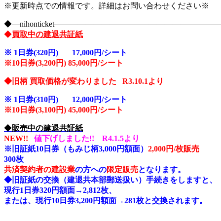
※更新時点での情報です。詳細はお問い合わせください※
◆―nihonticket―――――――――――――――――――
◆
買取中の建退共証紙
※
1日券(320円) 17,000円/シート
※10
日券(3,200円) 85,000円/シート
◆旧柄 買取価格が変わりました R3.10.1より
※
1日券(310円) 12,000円/シート
※10
日券(3,100円) 45,000円/シート
◆
販売中の建退共証紙
NEW!!
値下げしました!! R4.1.5より
※旧証紙10日券（もみじ柄3,000円額面）
2,000円/枚販売
300枚
共済契約者の建設業
の方への
限定販売
となります。
◆旧証紙の交換（建退共本部郵送扱い）手続きをしますと、
現行1日券320円額面→2,812枚、
または、現行10日券3,200円額面→281枚と交換されます。