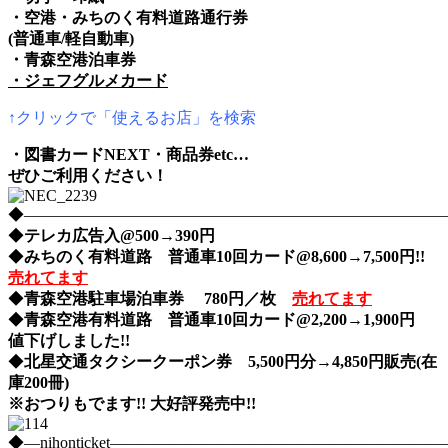
・空港・みちのく有料道路通行券
(普通車/軽自動車)
・青森空港泊車券
・ジェフグルメカード
↑クリックで「使えるお店」を検索
・図書カードNEXT・商品券etc…
ぜひご利用ください！
◆――――――――――――――――――――――――――――nih
◆
テレカ広告入@500→390円
◆
みちのく有料道路 普通車10回カード@8,600→7,500円!!
売れてます
◆
青森空港駐車場泊車券 780円／枚
売れてます
◆
青森空港有料道路 普通車10回カード@2,200→1,900円
値下げしました!!
◆
北星交通タクシークーポン券 5,500円分→4,850円販売(在
庫200冊)
※おつりもでます!! 大好評発売中!!
◆―nihonticket―――――――――――――――――――