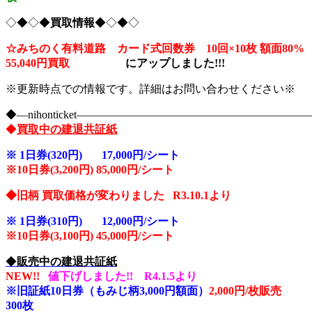
◇◆◇◆
買取情報
◆◇◆◇
☆みちのく有料道路 カード式回数券 10回×10枚
額面80%
55,040円買取
に
アップしました!!!
※更新時点での情報です。詳細はお問い合わせください※
◆―nihonticket―――――――――――――――――――
◆
買取中の建退共証紙
※
1日券(320円) 17,000円/シート
※10
日券(3,200円) 85,000円/シート
◆旧柄 買取価格が変わりました R3.10.1より
※
1日券(310円) 12,000円/シート
※10
日券(3,100円) 45,000円/シート
◆
販売中の建退共証紙
NEW!!
値下げしました!! R4.1.5より
※旧証紙10日券（もみじ柄3,000円額面）
2,000円/枚販売
300枚