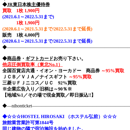
◆
JR東日本株主優待券
買取 1枚 1,900円
(2021.6.1～2022.5.31まで)
1枚
1,900円
(2020.6.1～2021.5.31まで/2022.5.31まで延長)
販売 1枚 4,000円
(2020.6.1～2021.5.31まで/2022.5.31まで延長)
◆――――――――――――――――――――――――――――nih
◆
商品券
・
ギフトカード
お売り下さい。
他店圧倒買取率（東北No.1）
全国百貨店共通・イオン・ヨーカドー 商品券
～
95%買取
ＪＣＢ／ＶＪＡ／ナイスギフト
～
95%買取
三菱ＵＦＪニコス／ＵＣ 92%買取
※企業広告入り／旧柄は～90％※
【地域№1／その場で現金買取／即日振込!!】
◆―nihonticket―――――――――――――――――――
◆☆☆☆HOSTEL HIROSAKI （ホステル弘前）☆☆☆
旅館業営業許可第1844号
同じ建物の隣で宿泊施設を始めました。