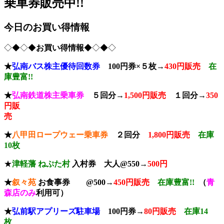
乗車券販売中!!
今日のお買い得情報
◇◆◇◆
お買い得情報
◆◇◆◇
★
弘南バス株主優待回数券
100円券×５枚→
430円販売
在
庫豊富!!
★
弘南鉄道株主乗車券
５回分→
1,500円販売
１回分→
350
円販
売
★
八甲田ロープウェー乗車券
２回分
1,800円販売
在庫
10枚
★
津軽藩 ねぷた村
入村券
大人@550→
500円
★
叙々苑
お食事券 @500→
450円販売
在庫豊富!!
（
青
森店のみ
利用可）
★
弘前駅アプリーズ駐車場
100円券→
80円販売
在庫14
枚