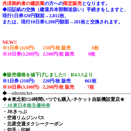
共済契約者の建設業
の方への
限定販売
となります。
◆旧証紙の交換（建退共本部郵送扱い）手続きをしますと、
現行1日券320円額面→2,812枚、
または、現行10日券3,200円額面→281枚と交換されます。
NEW!!
※1日券 (320円) 250円/枚 販売 0
枚
※10日券(3,200円) 2,500円/枚 販売 0枚
◆販売価格を値下げしました!! R4.1.5より
※1日券 (310円) 220円/枚 販売 661
枚
※10日券(3,100円) 2,200円/枚 販売 7枚
◆―nihonticket―――――――――――――――――――
◆★東北初!!24時間いつでも購入♪チケット自販機設置店★
・JR東日本株主優待券
・JRきっぷ
・空港リムジンバス
・北星交通タクシークーポン
・切手・印紙