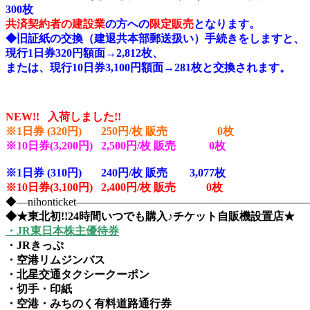
300枚
共済契約者の建設業
の方への
限定販売
となります。
◆旧証紙の交換（建退共本部郵送扱い）手続きをしますと、
現行1日券320円額面→2,812枚、
または、現行10日券3,100円額面→281枚と交換されます。
NEW!!
入荷しました!!
※1日券 (320円) 250円/枚 販売 0枚
※10日券(3,200円) 2,500円/枚 販売 0枚
※1日券 (310円) 240円/枚 販売 3,077
枚
※10日券(3,100円) 2,400円/枚 販売 0枚
◆―nihonticket―――――――――――――――――――
◆★東北初!!24時間いつでも購入♪チケット自販機設置店★
・JR東日本株主優待券
・JRきっぷ
・空港リムジンバス
・北星交通タクシークーポン
・切手・印紙
・空港・みちのく有料道路通行券