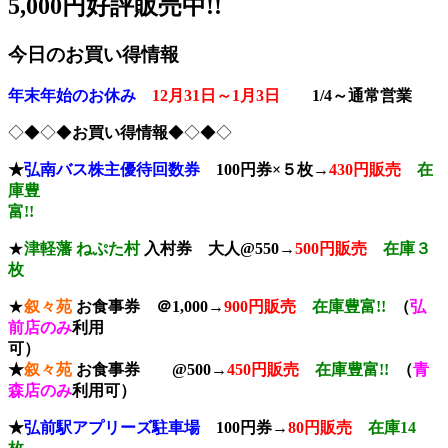
5,000円好評販売中!!
今日のお買い得情報
年末年始のお休み
12月31日～1月3日
1/4～通常営業
◇◆◇◆
お買い得情報
◆◇◆◇
★
弘南バス株主優待回数券
100円券×５枚→
430円販売
在
庫豊
富!!
★
津軽藩 ねぷた村
入村券
大人@550→
500円販売
在庫３
枚
★
叙々苑
お食事券 ＠1,000→
900円販売
在庫豊富!!
（
弘
前店のみ
利用
可
★
叙々苑
お食事券 @500→
450円販売
在庫豊富!!
（
青
森店のみ
利用可）
★
弘前駅アプリーズ駐車場
100円券→
80円販売
在庫14