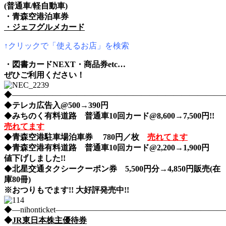
(普通車/軽自動車)
・青森空港泊車券
・ジェフグルメカード
↑クリックで「使えるお店」を検索
・図書カードNEXT・商品券etc…
ぜひご利用ください！
◆――――――――――――――――――――――――――――nih
◆
テレカ広告入@500→390円
◆
みちのく有料道路 普通車10回カード@8,600→7,500円!!
売れてます
◆
青森空港駐車場泊車券 780円／枚
売れてます
◆
青森空港有料道路 普通車10回カード@2,200→1,900円
値下げしました!!
◆
北星交通タクシークーポン券 5,500円分→4,850円販売(在
庫80冊)
※おつりもでます!! 大好評発売中!!
◆―nihonticket―――――――――――――――――――
◆
JR東日本株主優待券