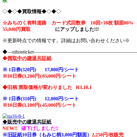
枚
◇◆◇◆
買取情報
◆◇◆◇
☆みちのく有料道路 カード式回数券 10回×10枚
額面80%
55,040円買取
に
アップしました!!!
※更新時点での情報です。詳細はお問い合わせください※
◆―nihonticket―――――――――――――――――――
◆
買取中の建退共証紙
※
1日券(320円) 17,000円/シート
※10
日券(3,200円) 85,000円/シート
◆旧柄 買取価格が変わりました R3.10.1
※
1日券(310円) 12,000円/シート
※10
日券(3,100円) 45,000円/シート
◆
販売中の建退共証紙
NEW!!
値下げしました!!
※旧証紙10日券（もみじ柄3,000円額面）
2,250円/枚販売