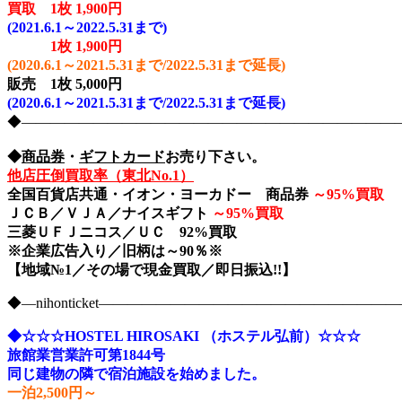
買取 1枚 1,900円
(2021.6.1～2022.5.31まで)
1枚
1,900円
(2020.6.1～2021.5.31まで/2022.5.31まで延長)
販売 1枚 5,000円
(2020.6.1～2021.5.31まで/2022.5.31まで延長)
◆――――――――――――――――――――――――――――nih
◆
商品券
・
ギフトカード
お売り下さい。
他店圧倒買取率（東北No.1）
全国百貨店共通・イオン・ヨーカドー 商品券
～
95%買取
ＪＣＢ／ＶＪＡ／ナイスギフト
～
95%買取
三菱ＵＦＪニコス／ＵＣ 92%買取
※企業広告入り／旧柄は～90％※
【地域№1／その場で現金買取／即日振込!!】
◆―nihonticket―――――――――――――――――――
◆☆☆☆HOSTEL HIROSAKI （ホステル弘前）☆☆☆
旅館業営業許可第1844号
同じ建物の隣で宿泊施設を始めました。
一泊2,500円～