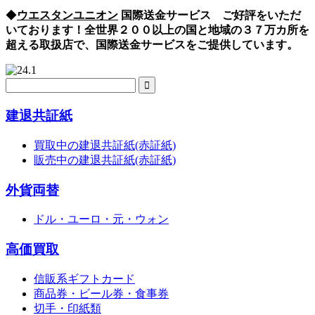
◆
ウエスタンユニオン
国際送金サービス ご好評をいただ
いております！全世界２００以上の国と地域の３７万カ所を
超える取扱店で、国際送金サービスをご提供しています。
建退共証紙
買取中の建退共証紙(赤証紙)
販売中の建退共証紙(赤証紙)
外貨両替
ドル・ユーロ・元・ウォン
高価買取
信販系ギフトカード
商品券・ビール券・食事券
切手・印紙類