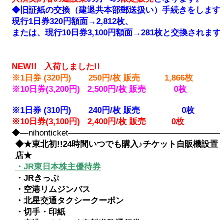
◆旧証紙の交換（建退共本部郵送扱い）手続きをしま
現行1日券320円額面→2,812枚、
または、現行10日券3,100円額面→281枚と交換されま
NEW!!
入荷しました!!
※1日券 (320円) 250円/枚 販売 1,866枚
※10日券(3,200円) 2,500円/枚 販売 0枚
※1日券 (310円) 240円/枚 販売 0
枚
※10日券(3,100円) 2,400円/枚 販売 0枚
◆―nihonticket――――――――――――――――
◆★東北初!!24時間いつでも購入♪チケット自販機設置
店★
・JR東日本株主優待券
・JRきっぷ
・空港リムジンバス
・北星交通タクシークーポン
・切手・印紙