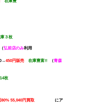
売
在庫豊
在庫３枚
（
弘前店のみ
利用
）
0→
450円販売
在庫豊富!!
（
青森
14枚
面80% 55,040円買取
に
ア