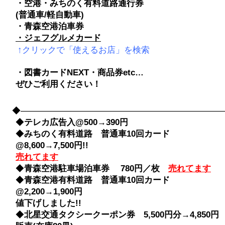
・空港・みちのく有料道路通行券
(普通車/軽自動車)
・青森空港泊車券
・ジェフグルメカード
↑クリックで「使えるお店」を検索
・図書カードNEXT・商品券etc…
ぜひご利用ください！
◆――――――――――――――――――――――――――――
◆
テレカ広告入@500→390円
◆
みちのく有料道路 普通車10回カード
@8,600→7,500円!!
売れてます
◆
青森空港駐車場泊車券 780円／枚
売れてます
◆
青森空港有料道路 普通車10回カード
@2,200→1,900円
値下げしました!!
◆
北星交通タクシークーポン券 5,500円分→4,850円