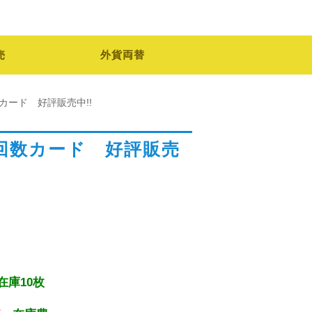
売
外貨両替
数カード 好評販売中!!
道路回数カード 好評販売
在庫10枚