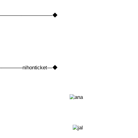
――――――――――――◆
nihonticket―◆