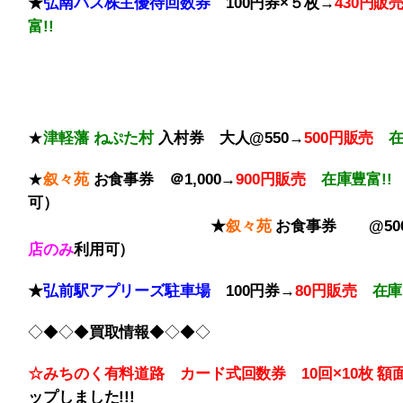
★
弘南バス株主優待回数券
100円券×５枚→
430円販
富!!
★
津軽藩 ねぷた村
入村券
大人@550→
500円販売
★
叙々苑
お食事券 ＠1,000→
900円販売
在庫豊富!!
可
★
叙々苑
お食事券 @50
店のみ
利用可）
★
弘前駅アプリーズ駐車場
100円券→
80円販売
在庫
◇◆◇◆
買取情報
◆◇◆◇
☆みちのく有料道路 カード式回数券 10回×10枚
額
ップしました!!!