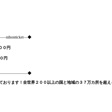
onticket―◆
９００円
５００円
―――――――――◆
ております！全世界２００以上の国と地域の３７万カ所を超え