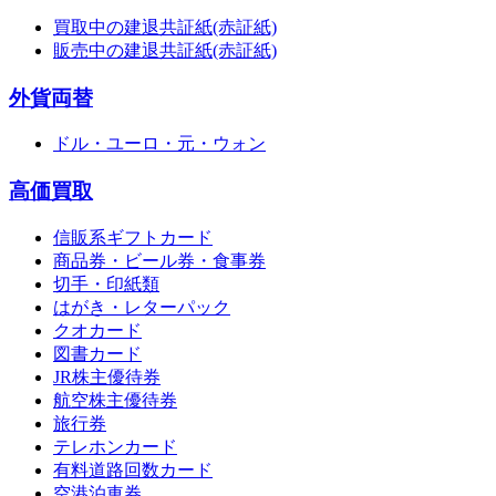
買取中の建退共証紙(赤証紙)
販売中の建退共証紙(赤証紙)
外貨両替
ドル・ユーロ・元・ウォン
高価買取
信販系ギフトカード
商品券・ビール券・食事券
切手・印紙類
はがき・レターパック
クオカード
図書カード
JR株主優待券
航空株主優待券
旅行券
テレホンカード
有料道路回数カード
空港泊車券