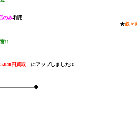
店のみ
利用
 ★
叙々
富!!
55,040円買取
に
アップしました!!!
―――――――――◆