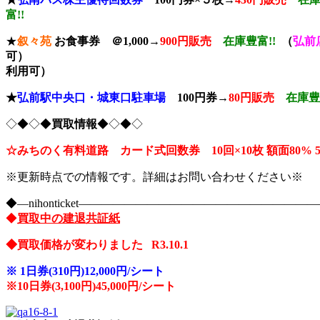
富!!
★
叙々苑
お食事券 ＠1,000→
900円販売
在庫豊富!!
（
弘前
可）
利用可）
★
弘前駅中央口・城東口駐車場
100円券→
80円販売
在庫豊
◇◆◇◆
買取情報
◆◇◆◇
☆みちのく有料道路 カード式回数券 10回×10枚
額面80% 
※更新時点での情報です。詳細はお問い合わせください※
◆―nihonticket―――――――――――――――――――
◆
買取中の建退共証紙
◆買取価格が変わりました R3.10.1
※
1日券(310円)12,000円/シート
※10
日券(3,100円)45,000円/シート