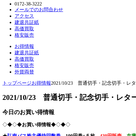
0172-38-3222
メールでのお問合わせ
アクセス
建退共証紙
高価買取
格安販売
お得情報
建退共証紙
高価買取
格安販売
外貨両替
トップページ
お得情報
2021/10/23 普通切手・記念切手・
2021/10/23 普通切手・記念切手・レ
今日のお買い得情報
◇◆◇◆
お買い得情報
◆◇◆◇
★
弘南バス株主優待回数券
100円券×５枚→
430円販売
在