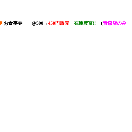
苑
お食事券 @500→
450円販売
在庫豊富!!
（
青森店のみ