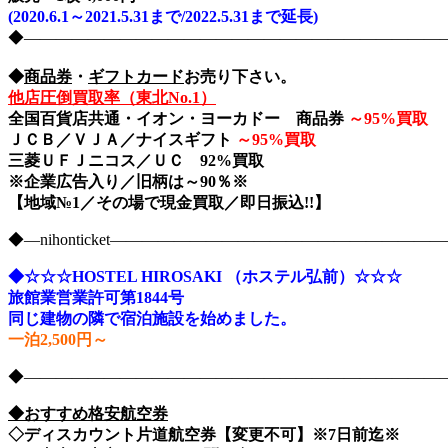
(2020.6.1～2021.5.31まで/2022.5.31まで延長)
◆――――――――――――――――――――――――――――nih
◆
商品券
・
ギフトカード
お売り下さい。
他店圧倒買取率（東北No.1）
全国百貨店共通・イオン・ヨーカドー 商品券
～
95%買取
ＪＣＢ／ＶＪＡ／ナイスギフト
～
95%買取
三菱ＵＦＪニコス／ＵＣ 92%買取
※企業広告入り／旧柄は～90％※
【地域№1／その場で現金買取／即日振込!!】
◆―nihonticket―――――――――――――――――――
◆☆☆☆HOSTEL HIROSAKI （ホステル弘前）☆☆☆
旅館業営業許可第1844号
同じ建物の隣で宿泊施設を始めました。
一泊2,500円～
◆――――――――――――――――――――――――――――nih
◆おすすめ格安航空券
◇ディスカウント片道航空券【変更不可】※7日前迄※