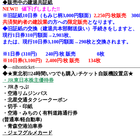
◆
販売中の建退共証紙
NEW!!
値下げしました!!
※旧証紙10日券（もみじ柄3,000円額面）
2,250円/枚販売
300
共済契約者の建設業
の方への
限定販売
となります。
◆旧証紙の交換（建退共本部郵送扱い）手続きをしますと、
現行1日券310円額面→2,903枚、
または、現行10日券3,100円額面→290枚と交換されます。
※1日券 (310円) 240円/枚 販売 0
枚
※10日券(3,100円) 2,400円/枚 販売 134枚
◆―nihonticket―――――――――――――――――――
◆★東北初!!24時間いつでも購入♪チケット自販機設置店★
・JR東日本株主優待券
・JRきっぷ
・空港リムジンバス
・北星交通タクシークーポン
・切手・印紙
・空港・みちのく有料道路通行券
(普通車/軽自動車)
・青森空港泊車券
・ジェフグルメカード