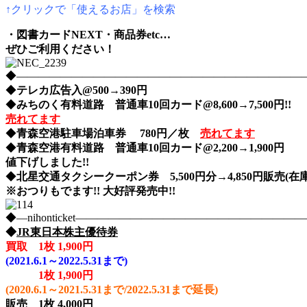
↑クリックで「使えるお店」を検索
・図書カードNEXT・商品券etc…
ぜひご利用ください！
◆――――――――――――――――――――――――――――nih
◆
テレカ広告入@500→390円
◆
みちのく有料道路 普通車10回カード@8,600→7,500円!!
売れてます
◆
青森空港駐車場泊車券 780円／枚
売れてます
◆
青森空港有料道路 普通車10回カード@2,200→1,900円
値下げしました!!
◆
北星交通タクシークーポン券 5,500円分→4,850円販売(在庫
※おつりもでます!! 大好評発売中!!
◆―nihonticket―――――――――――――――――――
◆
JR東日本株主優待券
買取 1枚 1,900円
(2021.6.1～2022.5.31まで)
1枚
1,900円
(2020.6.1～2021.5.31まで/2022.5.31まで延長)
販売 1枚 4,000円