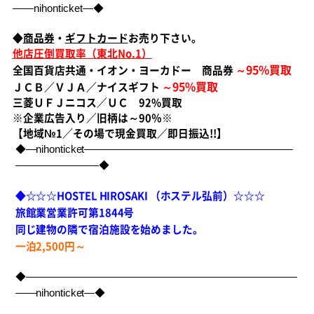
――nihonticket―◆
◆
商品券
・
ギフトカード
お売り下さい。
他店圧倒買取率（東北No.1）
95%買取
全国百貨店共通・イオン・ヨーカドー 商品券
～
95%買取
ＪＣＢ／ＶＪＡ／ナイスギフト
～
三菱ＵＦＪニコス／ＵＣ 92%買取
※企業広告入り／旧柄は～90％※
【地域№1／その場で現金買取／即日振込!!】
◆―nihonticket――――――――――――――――――――
――――――――◆
◆☆☆☆HOSTEL HIROSAKI （ホステル弘前）☆☆☆
旅館業営業許可第1844号
同じ建物の隣で宿泊施設を始めました。
一泊2,500円～
◆――――――――――――――――――――――――――
――nihonticket―◆