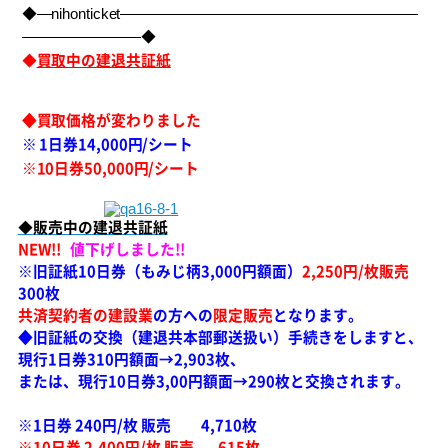
◆―nihonticket――――――――――――――――――――
――――――――◆
◆
買取中の建退共証紙
◆買取価格が変わりました
※
1日券14,000円/シート
※10
日券50,000円/シート
◆
販売中の建退共証紙
NEW!!
値下げしました!!
※旧証紙10日券（もみじ柄3,000円額面）
2,250円/枚販売
300枚
共済契約者の建設業
の方への
限定販売
となります。
◆旧証紙の交換（建退共本部郵送扱い）手続きをしますと、
現行1日券310円額面→2,903枚、
または、現行10日券3,00円額面→290枚と交換されます。
※1日券 240円/枚 販売 4,710
枚
※10日券 2,400円/枚 販売 615枚