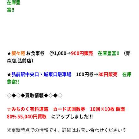
在庫豊
富!!
★
叙々苑
お食事券 ＠1,000→
900円販売
在庫豊富!!
（青
森店.弘前店）
★
弘前駅中央口・城東口駐車場
100円券→
80円販売
在庫
豊富!!
◇◆◇◆
買取情報
◆◇◆◇
☆みちのく有料道路 カード式回数券 10回×10枚
額面
80% 55,040円買取
に
アップしました!!!
※更新時点での情報です。詳細はお問い合わせください※