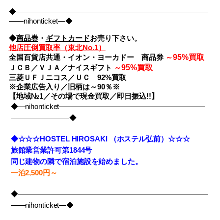
◆――――――――――――――――――――――――――
――nihonticket―◆
◆
商品券
・
ギフトカード
お売り下さい。
他店圧倒買取率（東北No.1）
95%買取
全国百貨店共通・イオン・ヨーカドー 商品券
～
95%買取
ＪＣＢ／ＶＪＡ／ナイスギフト
～
三菱ＵＦＪニコス／ＵＣ 92%買取
※企業広告入り／旧柄は～90％※
【地域№1／その場で現金買取／即日振込!!】
◆―nihonticket――――――――――――――――――――
――――――――◆
◆☆☆☆HOSTEL HIROSAKI （ホステル弘前）☆☆☆
旅館業営業許可第1844号
同じ建物の隣で宿泊施設を始めました。
一泊2,500円～
◆――――――――――――――――――――――――――
――nihonticket―◆