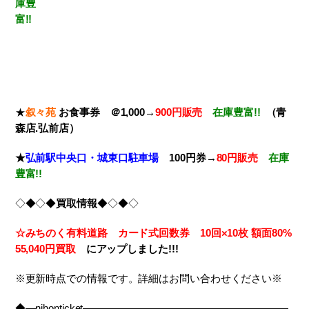
庫豊
富!!
★
叙々苑
お食事券 ＠1,000→
900円販売
在庫豊富!!
（青
森店.弘前店）
★
弘前駅中央口・城東口駐車場
100円券→
80円販売
在庫
豊富!!
◇◆◇◆
買取情報
◆◇◆◇
☆みちのく有料道路 カード式回数券 10回×10枚
額面80%
55,040円買取
に
アップしました!!!
※更新時点での情報です。詳細はお問い合わせください※
◆―nihonticket――――――――――――――――――――