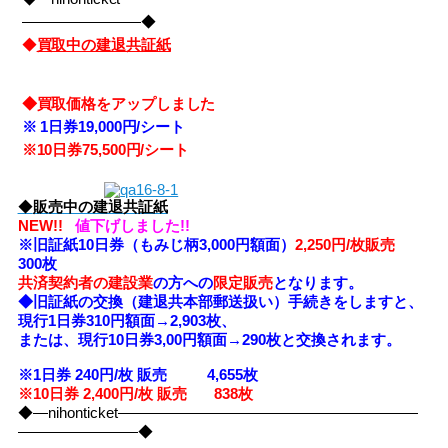
――――――――◆
◆
買取中の建退共証紙
◆買取価格をアップしました
※
1日券19,000円/シート
※10
日券75,500円/シート
◆
販売中の建退共証紙
NEW!!
値下げしました!!
※旧証紙10日券（もみじ柄3,000円額面）
2,250円/枚販売
300枚
共済契約者の建設業
の方への
限定販売
となります。
◆旧証紙の交換（建退共本部郵送扱い）手続きをしますと、
現行1日券310円額面→2,903枚、
または、現行10日券3,00円額面→290枚と交換されます。
※1日券 240円/枚 販売 4,655
枚
※10日券 2,400円/枚 販売 838枚
◆―nihonticket――――――――――――――――――――
――――――――◆