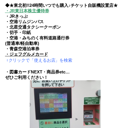
◆★東北初!!24時間いつでも購入♪チケット自販機設置店★
・JR東日本株主優待券
・JRきっぷ
・空港リムジンバス
・北星交通タクシークーポン
・切手・印紙
・空港・みちのく有料道路通行券
(普通車/軽自動車)
・青森空港泊車券
・ジェフグルメカード
↑クリックで「使えるお店」を検索
・図書カードNEXT・商品券etc…
ぜひご利用ください！