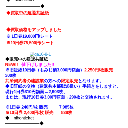
――――――――◆
◆
買取中の建退共証紙
◆買取価格をアップしました
※
1日券19,000円/シート
※10
日券75,500円/シート
◆
販売中の建退共証紙
NEW!!
値下げしました!!
※旧証紙10日券（もみじ柄3,000円額面）
2,250円/枚販売
300枚
共済契約者の建設業
の方への
限定販売
となります。
◆旧証紙の交換（建退共本部郵送扱い）手続きをしますと、
現行1日券310円額面→2,903枚、
または、現行10日券3,00円額面→290枚と交換されます。
※1日券 240円/枚 販売 7,985
枚
※10日券 2,400円/枚 販売 838枚
◆―nihonticket――――――――――――――――――――
――――――――◆