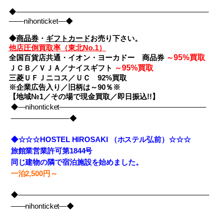
◆――――――――――――――――――――――――――
――nihonticket―◆
◆
商品券
・
ギフトカード
お売り下さい。
他店圧倒買取率（東北No.1）
95%買取
全国百貨店共通・イオン・ヨーカドー 商品券
～
95%買取
ＪＣＢ／ＶＪＡ／ナイスギフト
～
三菱ＵＦＪニコス／ＵＣ 92%買取
※企業広告入り／旧柄は～90％※
【地域№1／その場で現金買取／即日振込!!】
◆―nihonticket――――――――――――――――――――
――――――――◆
◆☆☆☆HOSTEL HIROSAKI （ホステル弘前）☆☆☆
旅館業営業許可第1844号
同じ建物の隣で宿泊施設を始めました。
一泊2,500円～
◆――――――――――――――――――――――――――
――nihonticket―◆