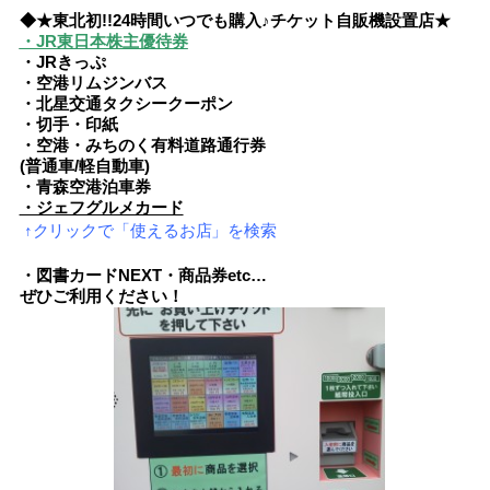
◆★東北初!!24時間いつでも購入♪チケット自販機設置店★
・JR東日本株主優待券
・JRきっぷ
・空港リムジンバス
・北星交通タクシークーポン
・切手・印紙
・空港・みちのく有料道路通行券
(普通車/軽自動車)
・青森空港泊車券
・ジェフグルメカード
↑クリックで「使えるお店」を検索
・図書カードNEXT・商品券etc…
ぜひご利用ください！