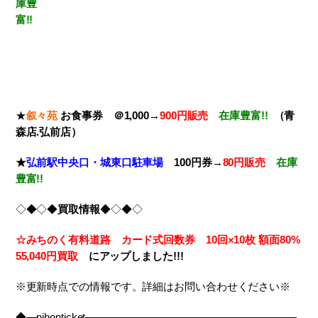
庫豊
富!!
★
叙々苑
お食事券 ＠1,000→
900円販売
在庫豊富!!
（青
森店.弘前店）
★
弘前駅中央口・城東口駐車場
100円券→
80円販売
在庫
豊富!!
◇◆◇◆
買取情報
◆◇◆◇
☆みちのく有料道路 カード式回数券 10回×10枚
額面80%
55,040円買取
に
アップしました!!!
※更新時点での情報です。詳細はお問い合わせください※
◆―nihonticket――――――――――――――――――――