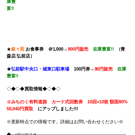
庫豊
富!!
★
叙々苑
お食事券 ＠1,000→
900円販売
在庫豊富!!
（青
森店.弘前店）
★
弘前駅中央口・城東口駐車場
100円券→
80円販売
在庫
豊富!!
◇◆◇◆
買取情報
◆◇◆◇
☆みちのく有料道路 カード式回数券 10回×10枚
額面80%
55,040円買取
に
アップしました!!!
※更新時点での情報です。詳細はお問い合わせください※
◆―nihonticket――――――――――――――――――――