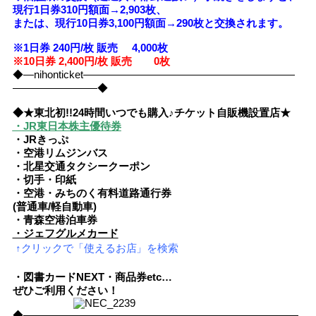
現行1日券310円額面→2,903枚、
または、現行10日券3,100円額面→290枚と交換されます。
※1日券 240円/枚 販売 4,000
枚
※10日券 2,400円/枚 販売 0枚
◆―nihonticket――――――――――――――――――――
――――――――◆
◆★東北初!!24時間いつでも購入♪チケット自販機設置店★
・JR東日本株主優待券
・JRきっぷ
・空港リムジンバス
・北星交通タクシークーポン
・切手・印紙
・空港・みちのく有料道路通行券
(普通車/軽自動車)
・青森空港泊車券
・ジェフグルメカード
↑クリックで「使えるお店」を検索
・図書カードNEXT・商品券etc…
ぜひご利用ください！
◆――――――――――――――――――――――――――