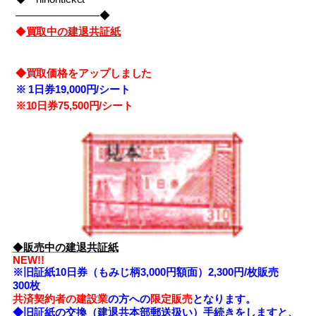
――――――――◆
◆
買取中の建退共証紙
◆買取価格をアップしました
※
1日券19,000円/シート
※10
日券75,500円/シート
◆
販売中の建退共証紙
NEW!!
※旧証紙10日券（もみじ柄3,000円額面）2,300円/枚販売
300枚
共済契約者の建設業
の方への
限定販売
となります。
◆旧証紙の交換（建退共本部郵送扱い）手続きをしますと、