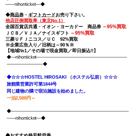
――nihonticket―◆
◆
商品券
・
ギフトカード
お売り下さい。
他店圧倒買取率（東北No.1）
95%買取
全国百貨店共通・イオン・ヨーカドー 商品券
～
95%買取
ＪＣＢ／ＶＪＡ／ナイスギフト
～
三菱ＵＦＪニコス／ＵＣ 92%買取
※企業広告入り／旧柄は～90％※
【地域№1／その場で現金買取／即日振込!!】
◆―nihonticket――――――――――――――――――――
――――――――◆
◆☆☆☆HOSTEL HIROSAKI （ホステル弘前）☆☆☆
旅館業営業許可第1844号
同じ建物の隣で宿泊施設を始めました。
一泊2,500円～
◆――――――――――――――――――――――――――
――nihonticket―◆
◆おすすめ格安航空券