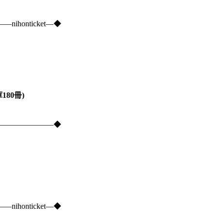
onticket―◆
180冊)
―――――――――◆
onticket―◆