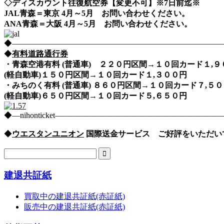
◇ディスカウント往復航空券【変更不可】※7日前迄※
JAL青森＝東京 4月～5月 お問い合わせください。
ANA青森＝大阪 4月～5月 お問い合わせください。
◆――――――――――――――――――――――――――――nih
◆
有料道路通行券
・青森空港有料 (普通車) ２２０円区間→１０回カード１,
(軽自動車)１５０円区間→１０回カード１,３００円
・みちのく有料 (普通車) ８６０円区間→１０回カード７,
(軽自動車)６５０円区間→１０回カード５,６５０円
◆―nihonticket―――――――――――――――――――
◆
ウエスタンユニオン
国際送金サービス ご好評をいただい
建退共証紙
買取中の建退共証紙(赤証紙)
販売中の建退共証紙(赤証紙)