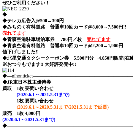
ぜひご利用ください！
◆――――――――――――――――――――――――――――nih
◆
テレカ広告入@500→390円
◆
みちのく有料道路 普通車10回カード@8,600→7,500円!!
売れてます
◆
青森空港駐車場泊車券 780円／枚
売れてます
◆
青森空港有料道路 普通車10回カード@2,200→1,900円
値下げしました!!
◆
北星交通タクシークーポン券 5,500円分→4,850円販売(在庫
※おつりもでます!! 大好評発売中!!
◆―nihonticket―――――――――――――――――――
◆
JR東日本株主優待券
買取
1枚 要問い合わせ
(2020.6.1～2021.5.31まで)
1枚
要問い合わせ
(2019.6.1～2020.5.31まで/2021.5.31まで延長)
販売 1枚 4,000円
(2020.6.1～2021.5.31まで)
◆――――――――――――――――――――――――――――nih