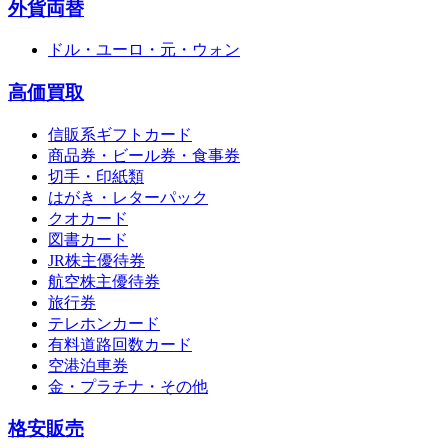
外貨両替
ドル・ユーロ・元・ウォン
高価買取
信販系ギフトカード
商品券・ビール券・食事券
切手・印紙類
はがき・レターパック
クオカード
図書カード
JR株主優待券
航空株主優待券
旅行券
テレホンカード
有料道路回数カード
空港泊車券
金・プラチナ・その他
格安販売