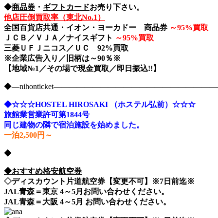
◆
商品券
・
ギフトカード
お売り下さい。
他店圧倒買取率（東北No.1）
全国百貨店共通・イオン・ヨーカドー 商品券
～
95%買取
ＪＣＢ／ＶＪＡ／ナイスギフト
～
95%買取
三菱ＵＦＪニコス／ＵＣ 92%買取
※企業広告入り／旧柄は～90％※
【地域№1／その場で現金買取／即日振込!!】
◆―nihonticket―――――――――――――――――――
◆☆☆☆HOSTEL HIROSAKI （ホステル弘前）☆☆☆
旅館業営業許可第1844号
同じ建物の隣で宿泊施設を始めました。
一泊2,500円～
◆――――――――――――――――――――――――――――nih
◆おすすめ格安航空券
◇ディスカウント片道航空券【変更不可】※7日前迄※
JAL青森＝東京 4～5月お問い合わせください。
JAL青森＝大阪 4～5月 お問い合わせください。