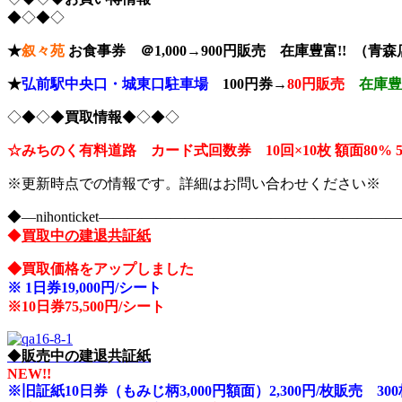
◆◇◆◇
★
叙々苑
お食事券 ＠1,000→900円販売 在庫豊富!! （青
★
弘前駅中央口・城東口駐車場
100円券→
80円販売
在庫
◇◆◇◆
買取情報
◆◇◆◇
☆みちのく有料道路 カード式回数券 10回×10枚
額面80% 
※更新時点での情報です。詳細はお問い合わせください※
◆―nihonticket―――――――――――――――――――
◆
買取中の建退共証紙
◆買取価格をアップしました
※
1日券19,000円/シート
※10
日券75,500円/シート
◆
販売中の建退共証紙
NEW!!
※旧証紙10日券（もみじ柄3,000円額面）2,300円/枚販売 300