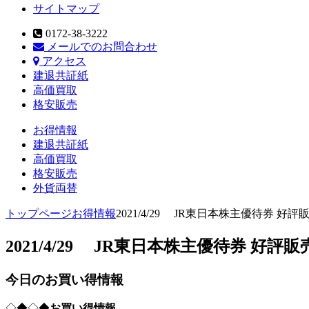
サイトマップ
0172-38-3222
メールでのお問合わせ
アクセス
建退共証紙
高価買取
格安販売
お得情報
建退共証紙
高価買取
格安販売
外貨両替
トップページ
お得情報
2021/4/29 JR東日本株主優待券 好評
2021/4/29 JR東日本株主優待券 好評販
今日のお買い得情報
◇◆◇◆
お買い得情報