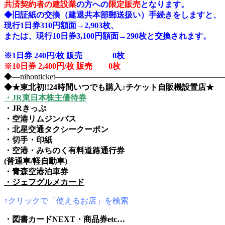
共済契約者の建設業
の方への
限定販売
となります。
◆旧証紙の交換（建退共本部郵送扱い）手続きをしますと、
現行1日券310円額面→2,903枚、
または、現行10日券3,100円額面→290枚と交換されます。
※1日券 240円/枚 販売 0
枚
※10日券 2,400円/枚 販売 0枚
◆―nihonticket―――――――――――――――――――
◆★東北初!!24時間いつでも購入♪チケット自販機設置店★
・JR東日本株主優待券
・JRきっぷ
・空港リムジンバス
・北星交通タクシークーポン
・切手・印紙
・空港・みちのく有料道路通行券
(普通車/軽自動車)
・青森空港泊車券
・ジェフグルメカード
↑クリックで「使えるお店」を検索
・図書カードNEXT・商品券etc…