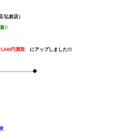
森店.弘前店）
豊富!!
55,040円買取
に
アップしました!!!
―――――――――◆
枚