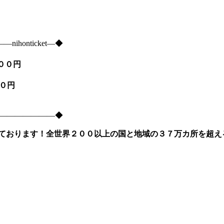
onticket―◆
９００円
５００円
―――――――――◆
ております！全世界２００以上の国と地域の３７万カ所を超え