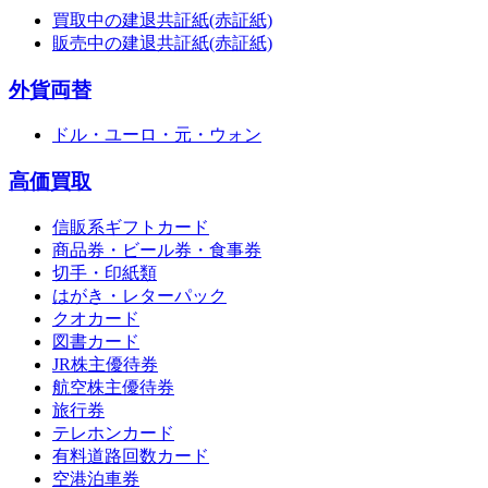
買取中の建退共証紙(赤証紙)
販売中の建退共証紙(赤証紙)
外貨両替
ドル・ユーロ・元・ウォン
高価買取
信販系ギフトカード
商品券・ビール券・食事券
切手・印紙類
はがき・レターパック
クオカード
図書カード
JR株主優待券
航空株主優待券
旅行券
テレホンカード
有料道路回数カード
空港泊車券