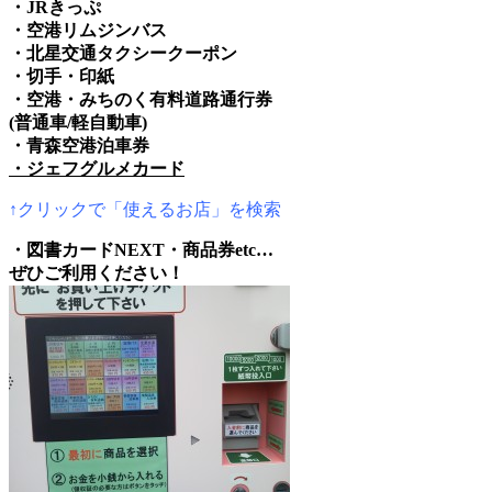
・JRきっぷ
・空港リムジンバス
・北星交通タクシークーポン
・切手・印紙
・空港・みちのく有料道路通行券
(普通車/軽自動車)
・青森空港泊車券
・ジェフグルメカード
↑クリックで「使えるお店」を検索
・図書カードNEXT・商品券etc…
ぜひご利用ください！