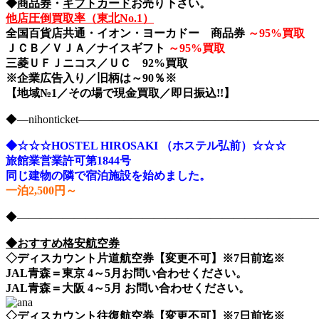
◆
商品券
・
ギフトカード
お売り下さい。
他店圧倒買取率（東北No.1）
全国百貨店共通・イオン・ヨーカドー 商品券
～
95%買取
ＪＣＢ／ＶＪＡ／ナイスギフト
～
95%買取
三菱ＵＦＪニコス／ＵＣ 92%買取
※企業広告入り／旧柄は～90％※
【地域№1／その場で現金買取／即日振込!!】
◆―nihonticket―――――――――――――――――――
◆☆☆☆HOSTEL HIROSAKI （ホステル弘前）☆☆☆
旅館業営業許可第1844号
同じ建物の隣で宿泊施設を始めました。
一泊2,500円～
◆――――――――――――――――――――――――――――nih
◆おすすめ格安航空券
◇ディスカウント片道航空券【変更不可】※7日前迄※
JAL青森＝東京 4～5月お問い合わせください。
JAL青森＝大阪 4～5月 お問い合わせください。
◇ディスカウント往復航空券【変更不可】※7日前迄※