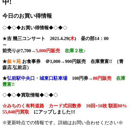
中!
今日のお買い得情報
◇◆◇◆
お買い得情報
◆◇◆◇
★
吉 幾三コンサート
2021.4.29(
木
)
昼の部14：00
～
前売り@7,700→
5,000
円販
売
在庫２枚♪
★
叙々苑
お食事券 ＠1,000→900円販売 在庫豊富!! （青
森店.弘前店）
★
弘前駅中央口・城東口駐車場
100円券→
80円販売
在庫
豊富!!
◇◆◇◆
買取情報
◆◇◆◇
☆みちのく有料道路 カード式回数券 10回×10枚
額面80%
55,040円買取
に
アップしました!!!
※更新時点での情報です。詳細はお問い合わせください※