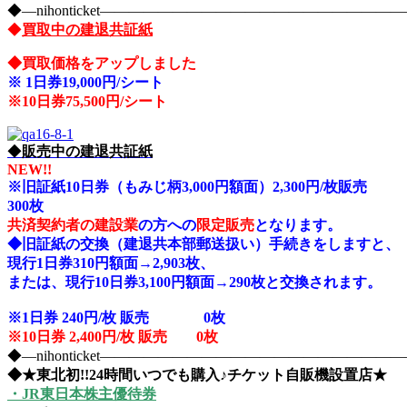
◆―nihonticket―――――――――――――――――――
◆
買取中の建退共証紙
◆買取価格をアップしました
※
1日券19,000円/シート
※10
日券75,500円/シート
◆
販売中の建退共証紙
NEW!!
※旧証紙10日券（もみじ柄3,000円額面）2,300円/枚販売
300枚
共済契約者の建設業
の方への
限定販売
となります。
◆旧証紙の交換（建退共本部郵送扱い）手続きをしますと、
現行1日券310円額面→2,903枚、
または、現行10日券3,100円額面→290枚と交換されます。
※1日券 240円/枚 販売 0
枚
※10日券 2,400円/枚 販売 0枚
◆―nihonticket―――――――――――――――――――
◆★東北初!!24時間いつでも購入♪チケット自販機設置店★
・JR東日本株主優待券