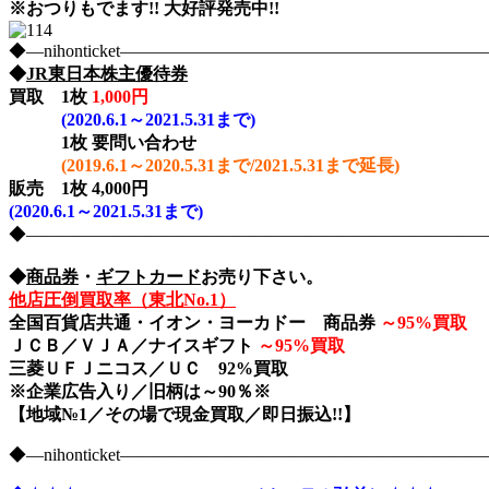
※おつりもでます!! 大好評発売中!!
◆―nihonticket―――――――――――――――――――
◆
JR東日本株主優待券
買取
1枚
1,000円
(2020.6.1～2021.5.31まで)
1枚
要問い合わせ
(2019.6.1～2020.5.31まで/2021.5.31まで延長)
販売 1枚 4,000円
(2020.6.1～2021.5.31まで)
◆――――――――――――――――――――――――――――nih
◆
商品券
・
ギフトカード
お売り下さい。
他店圧倒買取率（東北No.1）
全国百貨店共通・イオン・ヨーカドー 商品券
～
95%買取
ＪＣＢ／ＶＪＡ／ナイスギフト
～
95%買取
三菱ＵＦＪニコス／ＵＣ 92%買取
※企業広告入り／旧柄は～90％※
【地域№1／その場で現金買取／即日振込!!】
◆―nihonticket―――――――――――――――――――