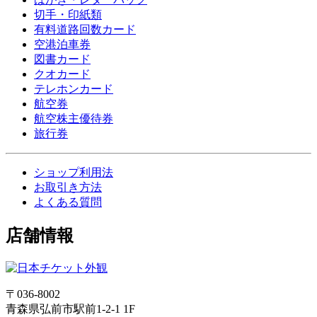
切手・印紙類
有料道路回数カード
空港泊車券
図書カード
クオカード
テレホンカード
航空券
航空株主優待券
旅行券
ショップ利用法
お取引き方法
よくある質問
店舗情報
〒036-8002
青森県弘前市駅前1-2-1 1F