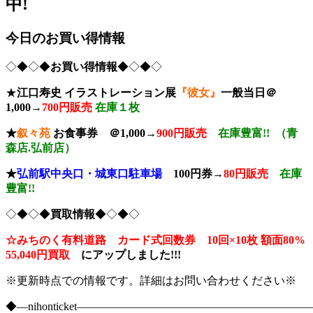
中!
今日のお買い得情報
◇◆◇◆
お買い得情報
◆◇◆◇
★
江口寿史 イラストレーション展
『彼女』
一般当日＠
1,000→
700円販売
在庫１枚
★
叙々苑
お食事券
＠1,000→
900円販売
在庫豊富!! （青
森店.弘前店）
★
弘前駅中央口・城東口駐車場
100円券→
80円販売
在庫
豊富!!
◇◆◇◆
買取情報
◆◇◆◇
☆みちのく有料道路 カード式回数券 10回×10枚
額面80%
55,040円買取
に
アップしました!!!
※更新時点での情報です。詳細はお問い合わせください※
◆―nihonticket―――――――――――――――――――