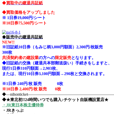
◆
買取中の建退共証紙
◆
買取価格をアップしました
※
1日券19,000円/シート
※10
日券75,500円/シート
◆
販売中の建退共証紙
NEW!!
※旧証紙10日券（もみじ柄3,000円額面）2,300円/枚販売
300枚
共済契約者の建設業
の方への
限定販売
となります。
◆旧証紙の交換（建退共本部郵送扱い）手続きをしますと、
現行1日券310円額面→2,903枚、
または、現行10日券3,100円額面→290枚と交換されます。
※1日券 240円/枚 販売 0
枚
※10日券 2,400円/枚 販売 0枚
◆―nihonticket―――――――――――――――――――
◆★東北初!!24時間いつでも購入♪チケット自販機設置店★
・JR東日本株主優待券
・JRきっぷ