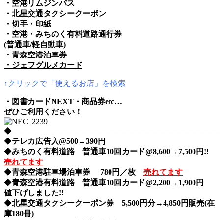
・空港リムジンバス
・北星交通タクシークーポン
・切手・印紙
・空港・みちのく有料道路通行券
(普通車/軽自動車)
・青森空港泊車券
・ジェフグルメカード
↑クリックで「使えるお店」を検索
・図書カードNEXT・商品券etc…
ぜひご利用ください！
◆――――――――――――――――――――――――――――nih
◆
テレカ広告入@500→390円
◆
みちのく有料道路 普通車10回カード@8,600→7,500円!!
売れてます
◆
青森空港駐車場泊車券 780円／枚
売れてます
◆
青森空港有料道路 普通車10回カード@2,200→1,900円
値下げしました!!
◆
北星交通タクシークーポン券 5,500円分→4,850円販売(在
庫180冊)