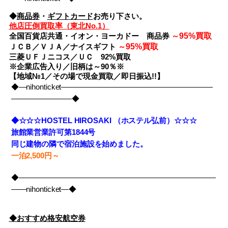
◆
商品券
・
ギフトカード
お売り下さい。
他店圧倒買取率（東北No.1）
95%買取
全国百貨店共通・イオン・ヨーカドー 商品券
～
95%買取
ＪＣＢ／ＶＪＡ／ナイスギフト
～
三菱ＵＦＪニコス／ＵＣ 92%買取
※企業広告入り／旧柄は～90％※
【地域№1／その場で現金買取／即日振込!!】
◆―nihonticket――――――――――――――――――――
――――――――◆
◆☆☆☆HOSTEL HIROSAKI （ホステル弘前）☆☆☆
旅館業営業許可第1844号
同じ建物の隣で宿泊施設を始めました。
一泊2,500円～
◆――――――――――――――――――――――――――
――nihonticket―◆
◆おすすめ格安航空券