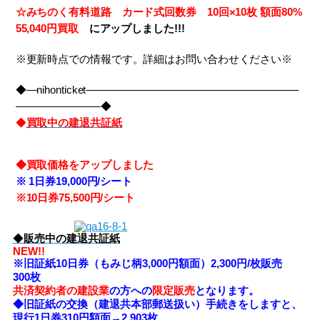
☆みちのく有料道路 カード式回数券 10回×10枚
額面80%
55,040円買取
に
アップしました!!!
※更新時点での情報です。詳細はお問い合わせください※
◆―nihonticket――――――――――――――――――――
――――――――◆
◆
買取中の建退共証紙
◆
買取価格をアップしました
※
1日券19,000円/シート
※10
日券75,500円/シート
◆
販売中の建退共証紙
NEW!!
※旧証紙10日券（もみじ柄3,000円額面）2,300円/枚販売
300枚
共済契約者の建設業
の方への
限定販売
となります。
◆旧証紙の交換（建退共本部郵送扱い）手続きをしますと、
現行1日券310円額面→2,903枚、