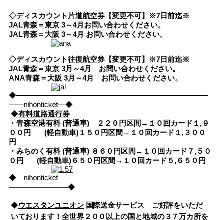
◇ディスカウント片道航空券【変更不可】※7日前迄※
JAL青森＝東京 3～4月お問い合わせください。
JAL青森＝大阪 3～4月 お問い合わせください。
◇ディスカウント往復航空券【変更不可】※7日前迄※
JAL青森＝東京 3月～4月 お問い合わせください。
ANA青森＝大阪 3月～4月 お問い合わせください。
◆――――――――――――――――――――――――――
――nihonticket―◆
◆
有料道路通行券
・青森空港有料 (普通車) ２２０円区間→１０回カード１,９
００円
(軽自動車)１５０円区間→１０回カード１,３００
円
・みちのく有料 (普通車) ８６０円区間→１０回カード７,５０
０円
(軽自動車)６５０円区間→１０回カード５,６５０円
◆―nihonticket――――――――――――――――――――
――――――――◆
◆
ウエスタンユニオン
国際送金サービス ご好評をいただ
いております！全世界２００以上の国と地域の３７万カ所を