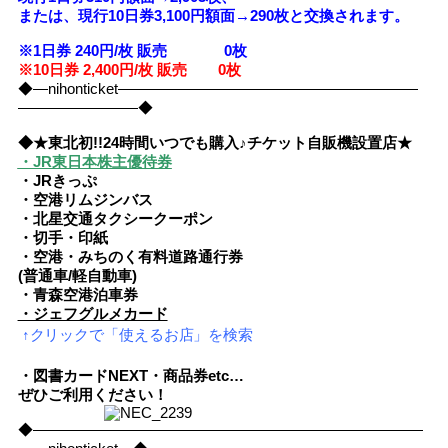
または、現行10日券3,100円額面→290枚と交換されます。
※1日券 240円/枚 販売 0
枚
※10日券 2,400円/枚 販売 0枚
◆―nihonticket――――――――――――――――――――
――――――――◆
◆★東北初!!24時間いつでも購入♪チケット自販機設置店★
・JR東日本株主優待券
・JRきっぷ
・空港リムジンバス
・北星交通タクシークーポン
・切手・印紙
・空港・みちのく有料道路通行券
(普通車/軽自動車)
・青森空港泊車券
・ジェフグルメカード
↑クリックで「使えるお店」を検索
・図書カードNEXT・商品券etc…
ぜひご利用ください！
◆――――――――――――――――――――――――――