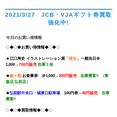
2021/3/27 JCB・VJAギフト券買取
強化中!
今日のお買い得情報
◇◆◇◆
お買い得情報
◆◇◆◇
★
江口寿史 イラストレーション展
『彼女』
一般当日＠
1,000→
700円販売
在庫１枚
★
叙々苑
お食事券
＠1,000→
900円販売
在庫豊富!! （青
森店.弘前店）
★
弘前駅中央口・城東口駐車場
100円券→
80円販売
在庫
豊富!!
◇◆◇◆
買取情報
◆◇◆◇