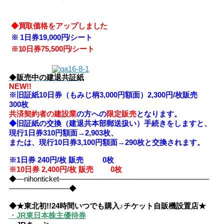
◆
買取価格をアップしました
※
1日券19,000円/シート
※10
日券75,500円/シート
◆
販売中の建退共証紙
NEW!!
※旧証紙10日券（もみじ柄3,000円額面）2,300円/枚販売
300枚
共済契約者の建設業
の方への
限定販売
となります。
◆旧証紙の交換（建退共本部郵送扱い）手続きをしますと、
現行1日券310円額面→2,903枚、
または、現行10日券3,100円額面→290枚と交換されます。
※1日券 240円/枚 販売 0
枚
※10日券 2,400円/枚 販売 0枚
◆―nihonticket――――――――――――――――――――
――――――――◆
◆★東北初!!24時間いつでも購入♪チケット自販機設置店★
・JR東日本株主優待券