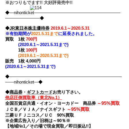
※おつりもでます!! 大好評発売中!!
◆―nihonticket――――――――――――――――――――
――――――――◆
◆
JR東日本株主優待券
2019.6.1～2020.5.31
※有効期間が
2021.5.31まで
に延長されました。
買取
1枚
700円
(2020.6.1～2021.5.31まで)
1枚
100円
(2019.6.1～2020.5.31まで)
販売 1枚 4,000円
(2020.6.1～2021.5.31まで)
◆――――――――――――――――――――――――――
――nihonticket―◆
◆
商品券
・
ギフトカード
お売り下さい。
他店圧倒買取率（東北No.1）
95%買取
全国百貨店共通・イオン・ヨーカドー 商品券
～
95%買取
ＪＣＢ／ＶＪＡ／ナイスギフト
～
三菱ＵＦＪニコス／ＵＣ 90%買取
※企業広告入り／旧柄は～90％※
【地域№1／その場で現金買取／即日振込!!】