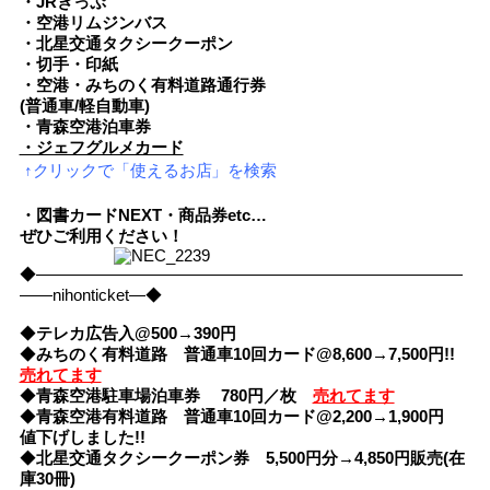
・JRきっぷ
・空港リムジンバス
・北星交通タクシークーポン
・切手・印紙
・空港・みちのく有料道路通行券
(普通車/軽自動車)
・青森空港泊車券
・ジェフグルメカード
↑クリックで「使えるお店」を検索
・図書カードNEXT・商品券etc…
ぜひご利用ください！
◆――――――――――――――――――――――――――
――nihonticket―◆
◆
テレカ広告入@500→390円
◆
みちのく有料道路 普通車10回カード@8,600→7,500円!!
売れてます
◆
青森空港駐車場泊車券 780円／枚
売れてます
◆
青森空港有料道路 普通車10回カード@2,200→1,900円
値下げしました!!
◆
北星交通タクシークーポン券 5,500円分→4,850円販売(在
庫30冊)