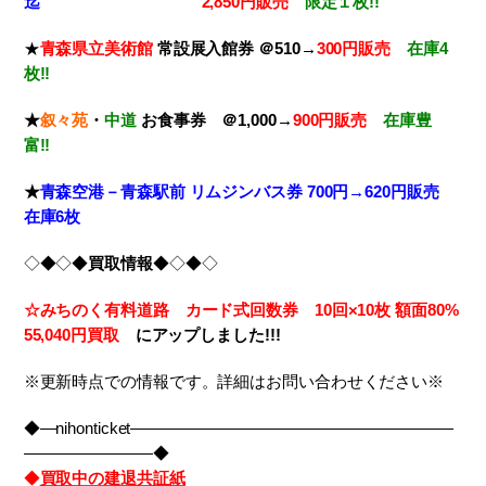
迄
2,850円販売
限定１枚!!
★
青森県立美術館
常設展入館券
＠510→
300円販売
在庫4
枚!!
★
叙々苑
・
中道
お食事券
＠1,000→
900円販売
在庫豊
富!!
★
青森空港－青森駅前 リムジンバス券 700円→620円販売
在庫6枚
◇◆◇◆
買取情報
◆◇◆◇
☆みちのく有料道路 カード式回数券 10回×10枚
額面80%
55,040円買取
に
アップしました!!!
※更新時点での情報です。詳細はお問い合わせください※
◆―nihonticket――――――――――――――――――――
――――――――◆
◆
買取中の建退共証紙