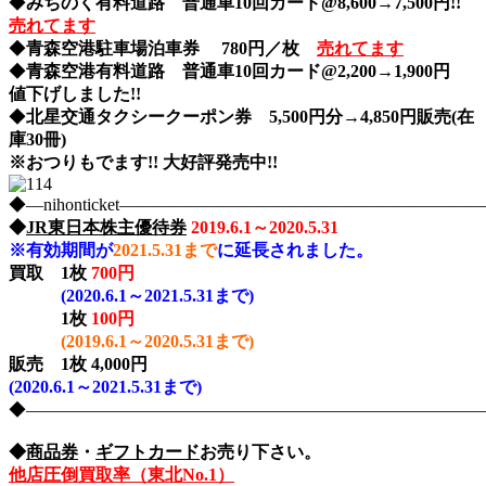
◆
みちのく有料道路 普通車10回カード@8,600→7,500円!!
売れてます
◆
青森空港駐車場泊車券 780円／枚
売れてます
◆
青森空港有料道路 普通車10回カード@2,200→1,900円
値下げしました!!
◆
北星交通タクシークーポン券 5,500円分→4,850円販売(在
庫30冊)
※おつりもでます!! 大好評発売中!!
◆―nihonticket―――――――――――――――――――
◆
JR東日本株主優待券
2019.6.1～2020.5.31
※有効期間が
2021.5.31まで
に延長されました。
買取
1枚
700円
(2020.6.1～2021.5.31まで)
1枚
100円
(2019.6.1～2020.5.31まで)
販売 1枚 4,000円
(2020.6.1～2021.5.31まで)
◆――――――――――――――――――――――――――――nih
◆
商品券
・
ギフトカード
お売り下さい。
他店圧倒買取率（東北No.1）