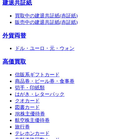
建退共証紙
買取中の建退共証紙(赤証紙)
販売中の建退共証紙(赤証紙)
外貨両替
ドル・ユーロ・元・ウォン
高価買取
信販系ギフトカード
商品券・ビール券・食事券
切手・印紙類
はがき・レターパック
クオカード
図書カード
JR株主優待券
航空株主優待券
旅行券
テレホンカード