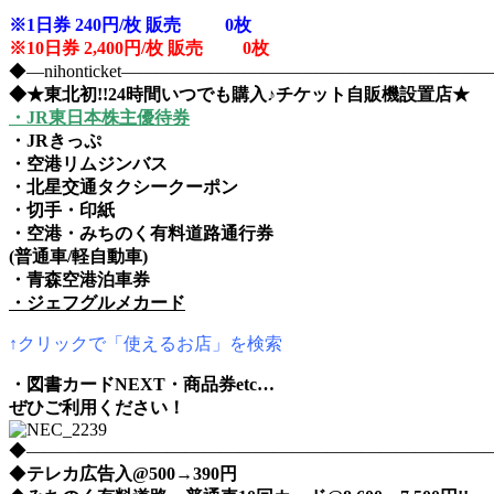
※1日券 240円/枚 販売 0
枚
※10日券 2,400円/枚 販売 0枚
◆―nihonticket―――――――――――――――――――
◆★東北初!!24時間いつでも購入♪チケット自販機設置店★
・JR東日本株主優待券
・JRきっぷ
・空港リムジンバス
・北星交通タクシークーポン
・切手・印紙
・空港・みちのく有料道路通行券
(普通車/軽自動車)
・青森空港泊車券
・ジェフグルメカード
↑クリックで「使えるお店」を検索
・図書カードNEXT・商品券etc…
ぜひご利用ください！
◆――――――――――――――――――――――――――――nih
◆
テレカ広告入@500→390円