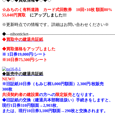
◇◆◇◆
買取情報
◆◇◆◇
☆みちのく有料道路 カード式回数券 10回×10枚
額面80%
55,040円買取
に
アップしました!!!
※更新時点での情報です。詳細はお問い合わせください※
◆―nihonticket―――――――――――――――――――
◆
買取中の建退共証紙
◆
買取価格をアップしました
※
1日券19,000円/シート
※10
日券75,500円/シート
◆
販売中の建退共証紙
NEW!!
※旧証紙10日券（もみじ柄3,000円額面）2,300円/枚販売
300枚
共済契約者の建設業
の方への
限定販売
となります。
◆旧証紙の交換（建退共本部郵送扱い）手続きをしますと、
現行1日券310円額面→2,903枚、
または、現行10日券3,100円額面→290枚と交換されます。