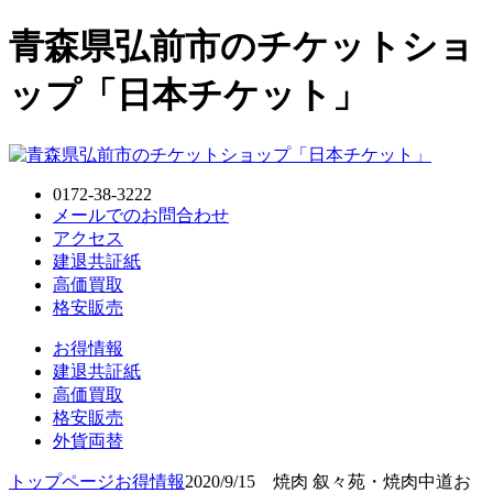
青森県弘前市のチケットショ
ップ「日本チケット」
0172-38-3222
メールでのお問合わせ
アクセス
建退共証紙
高価買取
格安販売
お得情報
建退共証紙
高価買取
格安販売
外貨両替
トップページ
お得情報
2020/9/15 焼肉 叙々苑・焼肉中道お