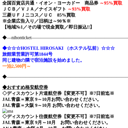
全国百貨店共通・イオン・ヨーカドー 商品券
～
95%買取
ＪＣＢ／ＶＪＡ／ナイスギフト
～
93%買取
三菱ＵＦＪニコス／ＵＣ 85%買取
※企業広告入り／旧柄は～90％※
【地域№1／その場で現金買取／即日振込!!】
◆―nihonticket―――――――――――――――――――
◆☆☆☆HOSTEL HIROSAKI （ホステル弘前）☆☆☆
旅館業営業許可第1844号
同じ建物の隣で宿泊施設を始めました。
一泊2,500円～
◆――――――――――――――――――――――――――――nih
◆おすすめ格安航空券
◇ディスカウント片道航空券【変更不可】※7日前迄※
JAL青森＝東京 9～10月お問い合わせください。
JAL青森＝大阪 9～10月 お問い合わせください。
◇ディスカウント往復航空券【変更不可】※7日前迄※
JAL青森＝東京 9月～10月 お問い合わせください。