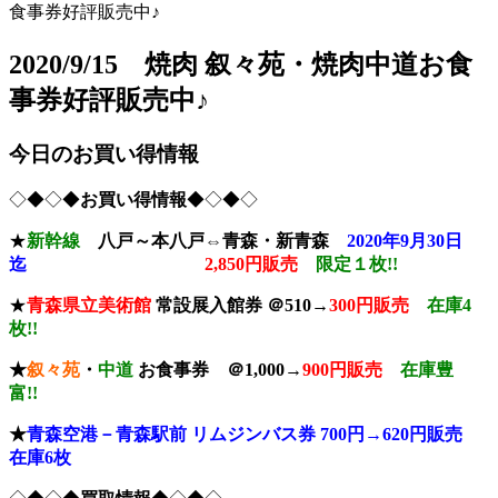
食事券好評販売中♪
2020/9/15 焼肉 叙々苑・焼肉中道お食
事券好評販売中♪
今日のお買い得情報
◇◆◇◆
お買い得情報
◆◇◆◇
★
新幹線
八戸～本八戸⇔青森・新青森
2020年9月30日
迄
2,850円販売
限定１枚!!
★
青森県立美術館
常設展入館券
＠510→
300円販売
在庫4
枚!!
★
叙々苑
・
中道
お食事券
＠1,000→
900円販売
在庫豊
富!!
★
青森空港－青森駅前 リムジンバス券 700円→620円販売
在庫6枚