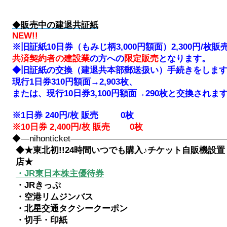
◆
販売中の建退共証紙
NEW!!
※旧証紙10日券（もみじ柄3,000円額面）2,300円/枚販売
共済契約者の建設業
の方への
限定販売
となります。
◆旧証紙の交換（建退共本部郵送扱い）手続きをしま
現行1日券310円額面→2,903枚、
または、現行10日券3,100円額面→290枚と交換されま
※1日券 240円/枚 販売 0
枚
※10日券 2,400円/枚 販売 0枚
◆―nihonticket――――――――――――――――
◆★東北初!!24時間いつでも購入♪チケット自販機設置
店★
・JR東日本株主優待券
・JRきっぷ
・空港リムジンバス
・北星交通タクシークーポン
・切手・印紙