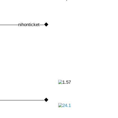
nihonticket―◆
――――――――――――◆