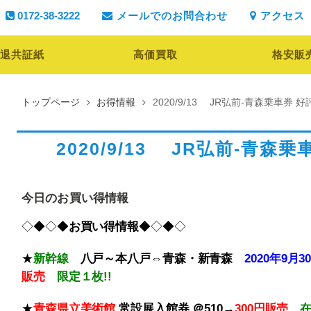
0172-38-3222
メールでのお問合わせ
アクセス
退共証紙
高価買取
格安販
トップページ
お得情報
2020/9/13 JR弘前-青森乗車券
2020/9/13 JR弘前-青
今日のお買い得情報
◇◆◇◆
お買い得情報
◆◇◆◇
★
新幹線
八戸～本八戸⇔青森・新青森
202
販売
限定１枚!!
★
青森県立美術館
常設展入館券
＠510→
300円販売
在