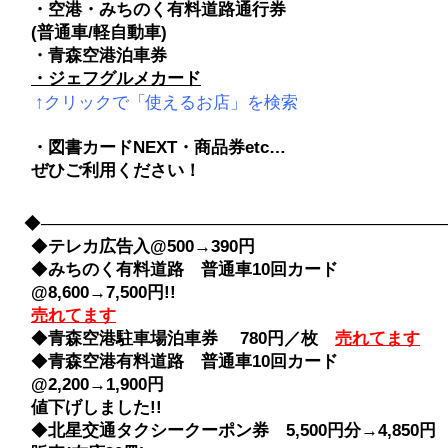
・空港・みちのく有料道路通行券
(普通車/軽自動車)
・青森空港泊車券
・ジェフグルメカード
↑クリックで「使えるお店」を検索
・図書カードNEXT・商品券etc…
ぜひご利用ください！
◆――――――――――――――――――――――――――――
◆
テレカ広告入@500→390円
◆
みちのく有料道路 普通車10回カード
@8,600→7,500円!!
売れてます
◆
青森空港駐車場泊車券 780円／枚
売れてます
◆
青森空港有料道路 普通車10回カード
@2,200→1,900円
値下げしました!!
◆
北星交通タクシークーポン券 5,500円分→4,850円