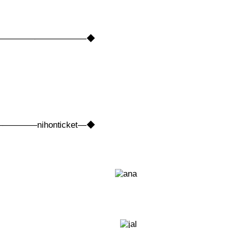
――――――――――――◆
nihonticket―◆