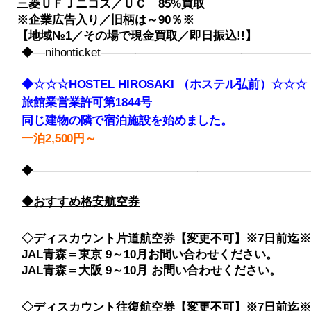
三菱ＵＦＪニコス／ＵＣ 85%買取
※企業広告入り／旧柄は～90％※
【地域№1／その場で現金買取／即日振込!!】
◆―nihonticket――――――――――――――――
◆☆☆☆HOSTEL HIROSAKI （ホステル弘前）☆☆☆
旅館業営業許可第1844号
同じ建物の隣で宿泊施設を始めました。
一泊2,500円～
◆――――――――――――――――――――――――――――
◆おすすめ格安航空券
◇ディスカウント片道航空券【変更不可】※7日前迄※
JAL青森＝東京 9～10月お問い合わせください。
JAL青森＝大阪 9～10月 お問い合わせください。
◇ディスカウント往復航空券【変更不可】※7日前迄※