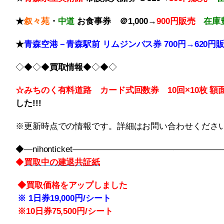
★
叙々苑
・
中道
お食事券
＠1,000→
900円販売
在庫豊
★
青森空港－青森駅前 リムジンバス券 700円→620円
◇◆◇◆
買取情報
◆◇◆◇
☆みちのく有料道路 カード式回数券 10回×10枚
額面
した!!!
※更新時点での情報です。詳細はお問い合わせくださ
◆―nihonticket――――――――――――――――
◆
買取中の建退共証紙
◆
買取価格をアップしました
※
1日券19,000円/シート
※10
日券75,500円/シート